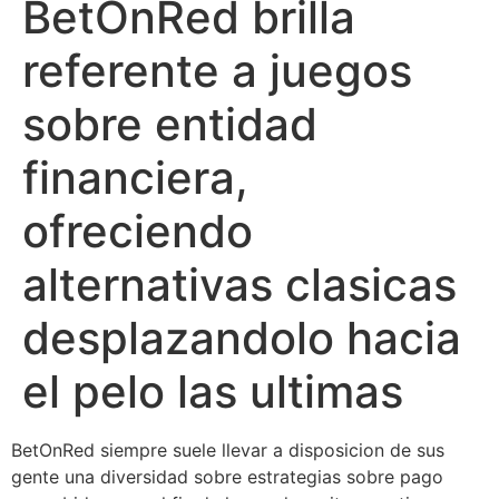
BetOnRed brilla
referente a juegos
sobre entidad
financiera,
ofreciendo
alternativas clasicas
desplazandolo hacia
el pelo las ultimas
BetOnRed siempre suele llevar a disposicion de sus
gente una diversidad sobre estrategias sobre pago