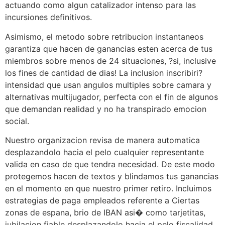
actuando como algun catalizador intenso para las
incursiones definitivos.
Asimismo, el metodo sobre retribucion instantaneos
garantiza que hacen de ganancias esten acerca de tus
miembros sobre menos de 24 situaciones, ?si, inclusive
los fines de cantidad de dias! La inclusion inscribiri?
intensidad que usan angulos multiples sobre camara y
alternativas multijugador, perfecta con el fin de algunos
que demandan realidad y no ha transpirado emocion
social.
Nuestro organizacion revisa de manera automatica
desplazandolo hacia el pelo cualquier representante
valida en caso de que tendra necesidad. De este modo
protegemos hacen de textos y blindamos tus ganancias
en el momento en que nuestro primer retiro. Incluimos
estrategias de paga empleados referente a Ciertas
zonas de espana, brio de IBAN asi� como tarjetitas,
jubilacion fiable desplazandolo hacia el pelo fiscalidad