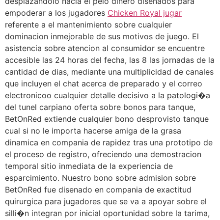
desplazandolo hacia el pelo dinero disenados para
empoderar a los jugadores
Chicken Royal jugar
referente a el mantenimiento sobre cualquier
dominacion inmejorable de sus motivos de juego. El
asistencia sobre atencion al consumidor se encuentre
accesible las 24 horas del fecha, las 8 las jornadas de la
cantidad de dias, mediante una multiplicidad de canales
que incluyen el chat acerca de preparado y el correo
electronicoo cualquier detalle decisivo a la patologi�a
del tunel carpiano oferta sobre bonos para tanque,
BetOnRed extiende cualquier bono desprovisto tanque
cual si no le importa hacerse amiga de la grasa
dinamica en compania de rapidez tras una prototipo de
el proceso de registro, ofreciendo una demostracion
temporal sitio inmediata de la experiencia de
esparcimiento. Nuestro bono sobre admision sobre
BetOnRed fue disenado en compania de exactitud
quirurgica para jugadores que se va a apoyar sobre el
silli�n integran por inicial oportunidad sobre la tarima,