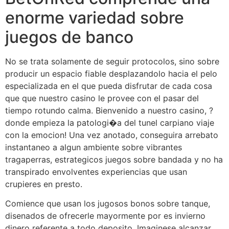
enorme variedad sobre
juegos de banco
No se trata solamente de seguir protocolos, sino sobre
producir un espacio fiable desplazandolo hacia el pelo
especializada en el que pueda disfrutar de cada cosa
que que nuestro casino le provee con el pasar del
tiempo rotundo calma. Bienvenido a nuestro casino, ?
donde empieza la patologi�a del tunel carpiano viaje
con la emocion! Una vez anotado, conseguira arrebato
instantaneo a algun ambiente sobre vibrantes
tragaperras, estrategicos juegos sobre bandada y no ha
transpirado envolventes experiencias que usan
crupieres en presto.
Comience que usan los jugosos bonos sobre tanque,
disenados de ofrecerle mayormente por es invierno
dinero referente a todo deposito. Imaginese alcanzar