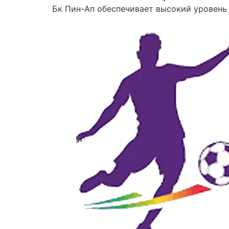
Бк Пин-Ап обеспечивает высокий уровень 