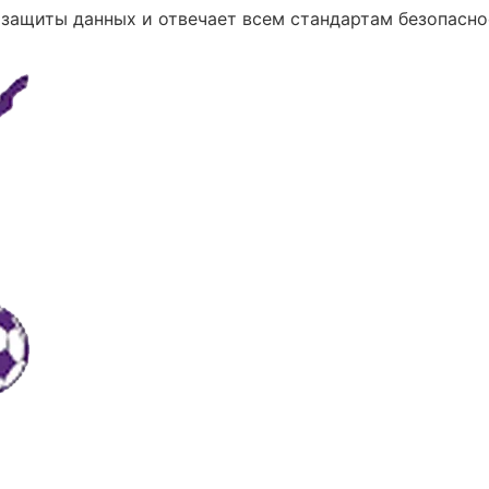
защиты данных и отвечает всем стандартам безопаснос