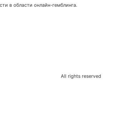
ти в области онлайн-гемблинга.
All rights reserved