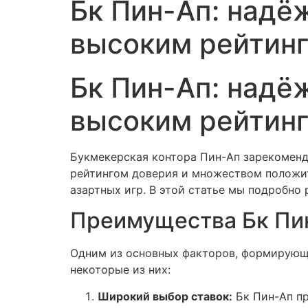
Бк Пин-Ап: надё
высоким рейтин
Бк Пин-Ап: надё
высоким рейтин
Букмекерская контора Пин-Ап зарекомендо
рейтингом доверия и множеством положит
азартных игр. В этой статье мы подробн
Преимущества Бк Пи
Одним из основных факторов, формирующи
некоторые из них:
Широкий выбор ставок:
Бк Пин-Ап пр