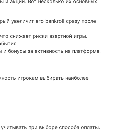
ы и акции. Вот несколько их основных
ый увеличит его bankroll сразу после
что снижает риски азартной игры.
обытия.
 и бонусы за активность на платформе.
жность игрокам выбирать наиболее
учитывать при выборе способа оплаты.