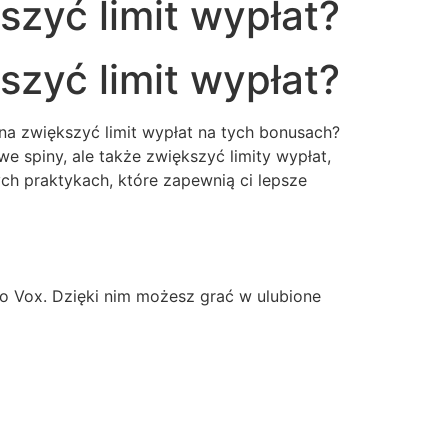
zyć limit wypłat?
zyć limit wypłat?
a zwiększyć limit wypłat na tych bonusach?
 spiny, ale także zwiększyć limity wypłat,
h praktykach, które zapewnią ci lepsze
o Vox. Dzięki nim możesz grać w ulubione