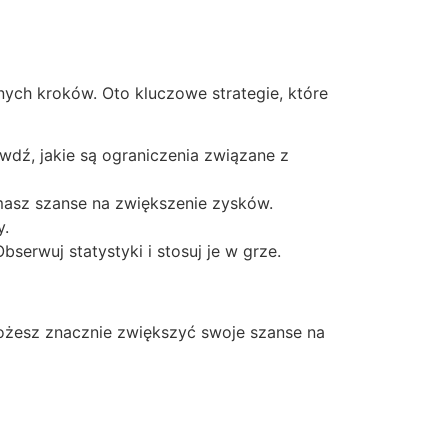
ych kroków. Oto kluczowe strategie, które
dź, jakie są ograniczenia związane z
asz szanse na zwiększenie zysków.
y.
erwuj statystyki i stosuj je w grze.
ożesz znacznie zwiększyć swoje szanse na