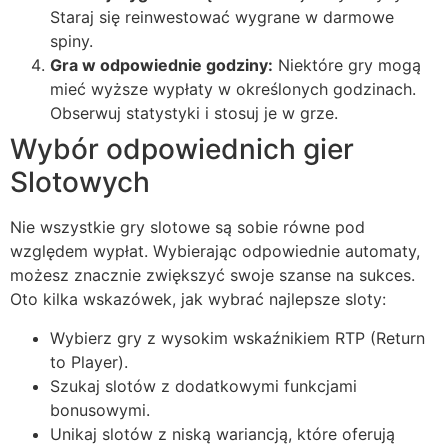
Staraj się reinwestować wygrane w darmowe
spiny.
Gra w odpowiednie godziny:
Niektóre gry mogą
mieć wyższe wypłaty w określonych godzinach.
Obserwuj statystyki i stosuj je w grze.
Wybór odpowiednich gier
Slotowych
Nie wszystkie gry slotowe są sobie równe pod
względem wypłat. Wybierając odpowiednie automaty,
możesz znacznie zwiększyć swoje szanse na sukces.
Oto kilka wskazówek, jak wybrać najlepsze sloty:
Wybierz gry z wysokim wskaźnikiem RTP (Return
to Player).
Szukaj slotów z dodatkowymi funkcjami
bonusowymi.
Unikaj slotów z niską wariancją, które oferują