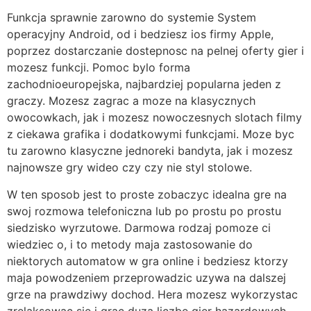
Funkcja sprawnie zarowno do systemie System
operacyjny Android, od i bedziesz ios firmy Apple,
poprzez dostarczanie dostepnosc na pelnej oferty gier i
mozesz funkcji. Pomoc bylo forma
zachodnioeuropejska, najbardziej popularna jeden z
graczy. Mozesz zagrac a moze na klasycznych
owocowkach, jak i mozesz nowoczesnych slotach filmy
z ciekawa grafika i dodatkowymi funkcjami. Moze byc
tu zarowno klasyczne jednoreki bandyta, jak i mozesz
najnowsze gry wideo czy czy nie styl stolowe.
W ten sposob jest to proste zobaczyc idealna gre na
swoj rozmowa telefoniczna lub po prostu po prostu
siedzisko wyrzutowe. Darmowa rodzaj pomoze ci
wiedziec o, i to metody maja zastosowanie do
niektorych automatow w gra online i bedziesz ktorzy
maja powodzeniem przeprowadzic uzywa na dalszej
grze na prawdziwy dochod. Hera mozesz wykorzystac
zrelaksowac sie i grac duza liczbe gier hazardowych,