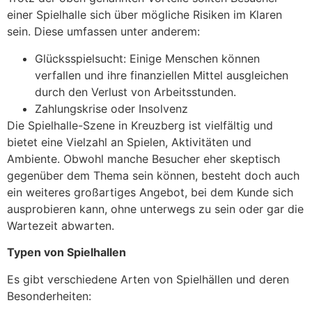
einer Spielhalle sich über mögliche Risiken im Klaren
sein. Diese umfassen unter anderem:
Glücksspielsucht: Einige Menschen können
verfallen und ihre finanziellen Mittel ausgleichen
durch den Verlust von Arbeitsstunden.
Zahlungskrise oder Insolvenz
Die Spielhalle-Szene in Kreuzberg ist vielfältig und
bietet eine Vielzahl an Spielen, Aktivitäten und
Ambiente. Obwohl manche Besucher eher skeptisch
gegenüber dem Thema sein können, besteht doch auch
ein weiteres großartiges Angebot, bei dem Kunde sich
ausprobieren kann, ohne unterwegs zu sein oder gar die
Wartezeit abwarten.
Typen von Spielhallen
Es gibt verschiedene Arten von Spielhällen und deren
Besonderheiten: