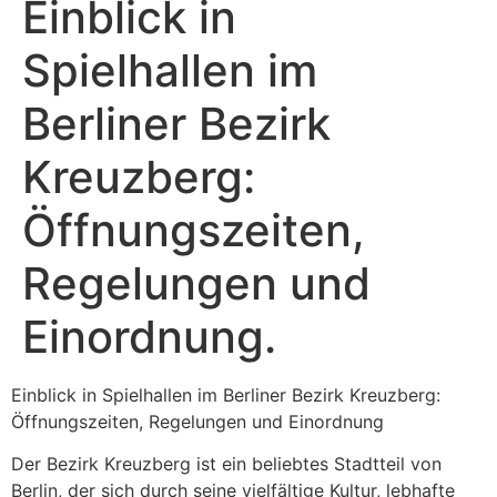
Einblick in
Spielhallen im
Berliner Bezirk
Kreuzberg:
Öffnungszeiten,
Regelungen und
Einordnung.
Einblick in Spielhallen im Berliner Bezirk Kreuzberg:
Öffnungszeiten, Regelungen und Einordnung
Der Bezirk Kreuzberg ist ein beliebtes Stadtteil von
Berlin, der sich durch seine vielfältige Kultur, lebhafte