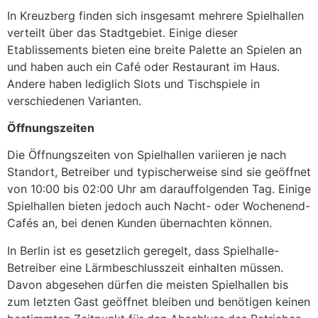
In Kreuzberg finden sich insgesamt mehrere Spielhallen
verteilt über das Stadtgebiet. Einige dieser
Etablissements bieten eine breite Palette an Spielen an
und haben auch ein Café oder Restaurant im Haus.
Andere haben lediglich Slots und Tischspiele in
verschiedenen Varianten.
Öffnungszeiten
Die Öffnungszeiten von Spielhallen variieren je nach
Standort, Betreiber und typischerweise sind sie geöffnet
von 10:00 bis 02:00 Uhr am darauffolgenden Tag. Einige
Spielhallen bieten jedoch auch Nacht- oder Wochenend-
Cafés an, bei denen Kunden übernachten können.
In Berlin ist es gesetzlich geregelt, dass Spielhalle-
Betreiber eine Lärmbeschlusszeit einhalten müssen.
Davon abgesehen dürfen die meisten Spielhallen bis
zum letzten Gast geöffnet bleiben und benötigen keinen