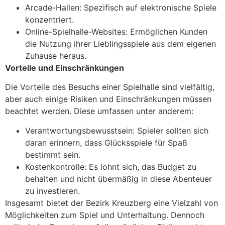
Arcade-Hallen: Spezifisch auf elektronische Spiele
konzentriert.
Online-Spielhalle-Websites: Ermöglichen Kunden
die Nutzung ihrer Lieblingsspiele aus dem eigenen
Zuhause heraus.
Vorteile und Einschränkungen
Die Vorteile des Besuchs einer Spielhalle sind vielfältig,
aber auch einige Risiken und Einschränkungen müssen
beachtet werden. Diese umfassen unter anderem:
Verantwortungsbewusstsein: Spieler sollten sich
daran erinnern, dass Glücksspiele für Spaß
bestimmt sein.
Kostenkontrolle: Es lohnt sich, das Budget zu
behalten und nicht übermäßig in diese Abenteuer
zu investieren.
Insgesamt bietet der Bezirk Kreuzberg eine Vielzahl von
Möglichkeiten zum Spiel und Unterhaltung. Dennoch