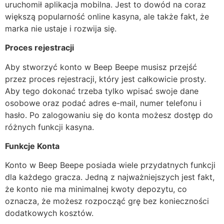
uruchomił aplikacja mobilna. Jest to dowód na coraz
większą popularność online kasyna, ale także fakt, że
marka nie ustaje i rozwija się.
Proces rejestracji
Aby stworzyć konto w Beep Beepe musisz przejść
przez proces rejestracji, który jest całkowicie prosty.
Aby tego dokonać trzeba tylko wpisać swoje dane
osobowe oraz podać adres e-mail, numer telefonu i
hasło. Po zalogowaniu się do konta możesz dostęp do
różnych funkcji kasyna.
Funkcje Konta
Konto w Beep Beepe posiada wiele przydatnych funkcji
dla każdego gracza. Jedną z najważniejszych jest fakt,
że konto nie ma minimalnej kwoty depozytu, co
oznacza, że możesz rozpocząć grę bez konieczności
dodatkowych kosztów.