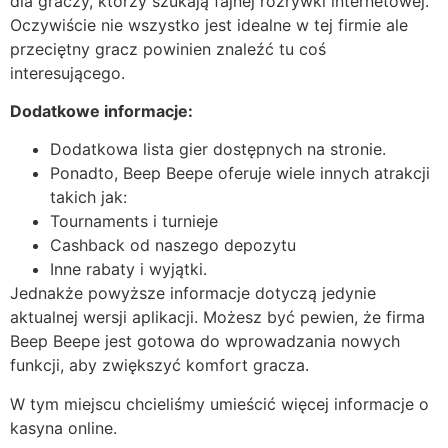
dla graczy, którzy szukają fajnej rozrywki internetowej.
Oczywiście nie wszystko jest idealne w tej firmie ale
przeciętny gracz powinien znaleźć tu coś
interesującego.
Dodatkowe informacje:
Dodatkowa lista gier dostępnych na stronie.
Ponadto, Beep Beepe oferuje wiele innych atrakcji
takich jak:
Tournaments i turnieje
Cashback od naszego depozytu
Inne rabaty i wyjątki.
Jednakże powyższe informacje dotyczą jedynie
aktualnej wersji aplikacji. Możesz być pewien, że firma
Beep Beepe jest gotowa do wprowadzania nowych
funkcji, aby zwiększyć komfort gracza.
W tym miejscu chcieliśmy umieścić więcej informacje o
kasyna online.