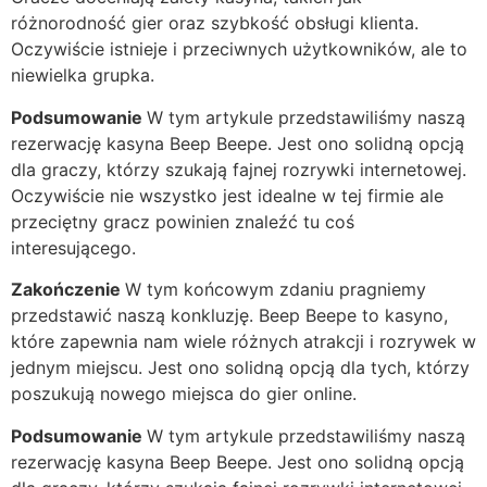
różnorodność gier oraz szybkość obsługi klienta.
Oczywiście istnieje i przeciwnych użytkowników, ale to
niewielka grupka.
Podsumowanie
W tym artykule przedstawiliśmy naszą
rezerwację kasyna Beep Beepe. Jest ono solidną opcją
dla graczy, którzy szukają fajnej rozrywki internetowej.
Oczywiście nie wszystko jest idealne w tej firmie ale
przeciętny gracz powinien znaleźć tu coś
interesującego.
Zakończenie
W tym końcowym zdaniu pragniemy
przedstawić naszą konkluzję. Beep Beepe to kasyno,
które zapewnia nam wiele różnych atrakcji i rozrywek w
jednym miejscu. Jest ono solidną opcją dla tych, którzy
poszukują nowego miejsca do gier online.
Podsumowanie
W tym artykule przedstawiliśmy naszą
rezerwację kasyna Beep Beepe. Jest ono solidną opcją