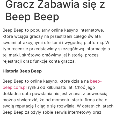
Gracz Zabawia się z
Beep Beep
Beep Beep to popularny online kasyno internetowe,
które wciąga graczy na przestrzeni całego świata
swoimi atrakcyjnymi ofertami i wygodną platformą. W
tym recenzje przedstawimy szczegółową informację o
tej marki, skrótowo omówimy jej historię, proces
rejestracji oraz funkcje konta gracza.
Historia Beep Beep
Beep Beep to online kasyno, które działa na
beep-
beep.com.pl
rynku od kilkunastu lat. Choć jego
dokładna data powstania nie jest znana, z pewnością
można stwierdzić, że od momentu startu firma dba o
swoją reputację i ciągle się rozwijała. W ostatnich latach
Beep Beep założyły sobie serwis internetowy oraz