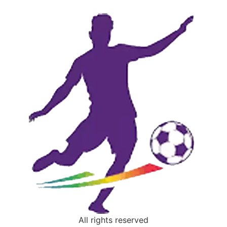
All rights reserved