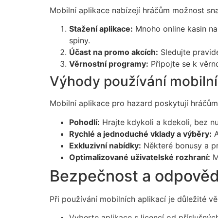
Mobilní aplikace nabízejí hráčům možnost snadn
Stažení aplikace:
Mnoho online kasin nab
spiny.
Účast na promo akcích:
Sledujte pravid
Věrnostní programy:
Připojte se k věrn
Výhody používání mobilní
Mobilní aplikace pro hazard poskytují hráčů
Pohodlí:
Hrajte kdykoli a kdekoli, bez nu
Rychlé a jednoduché vklady a výběry:
A
Exkluzivní nabídky:
Některé bonusy a pr
Optimalizované uživatelské rozhraní:
Mo
Bezpečnost a odpověd
Při používání mobilních aplikací je důležité v
Vyberte aplikace s licencí od příslušnýc