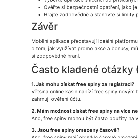
Ověřte si bezpečnostní opatření, jako je 
Hrajte zodpovědně a stanovte si limity p
Závěr
Mobilní aplikace představují ideální platformu 
o tom, jak využívat promo akce a bonusy, mů
si zodpovědné hraní.
Často kladené otázky 
1. Jak mohu získat free spiny za registraci?
Většina online kasin nabízí free spiny novým
zahrnují ověření účtu.
2. Mám možnost získat free spiny na více 
Ano, free spiny mohou být často použity na 
3. Jsou free spiny omezeny časově?
Ano, free spiny mají obvykle časové omezení, 