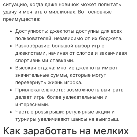
ситуацию, когда даже новичок может попытать
удачу и мечтать о миллионах. Вот основные
преимущества:
Доступность: джекпоты доступны для всех
пользователей, независимо от их бюджета.
Разнообразие: большой выбор игр с
джекпотами, начиная от слотов и заканчивая
спортивными ставками.
Высокая отдача: многие джекпоты имеют
значительные суммы, которые могут
перевернуть жизнь игрока.
Привлекательность: возможность выиграть
делает игры более увлекательными и
интересными.
Частые розыгрыши: регулярные акции и
турниры увеличивают шансы на выигрыш.
Как заработать на мелких