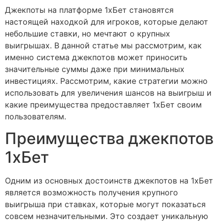
Джекпоты на платформе 1хБет становятся
настоящей находкой для игроков, которые делают
небольшие ставки, но мечтают о крупных
выигрышах. В данной статье мы рассмотрим, как
именно система джекпотов может приносить
значительные суммы даже при минимальных
инвестициях. Рассмотрим, какие стратегии можно
использовать для увеличения шансов на выигрыш и
какие преимущества предоставляет 1хБет своим
пользователям.
Преимущества джекпотов
1хБет
Одним из основных достоинств джекпотов на 1хБет
является возможность получения крупного
выигрыша при ставках, которые могут показаться
совсем незначительными. Это создает уникальную