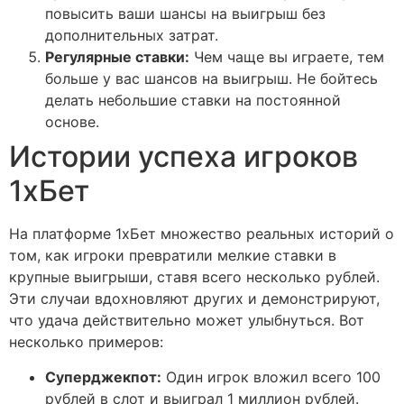
повысить ваши шансы на выигрыш без
дополнительных затрат.
Регулярные ставки:
Чем чаще вы играете, тем
больше у вас шансов на выигрыш. Не бойтесь
делать небольшие ставки на постоянной
основе.
Истории успеха игроков
1хБет
На платформе 1хБет множество реальных историй о
том, как игроки превратили мелкие ставки в
крупные выигрыши, ставя всего несколько рублей.
Эти случаи вдохновляют других и демонстрируют,
что удача действительно может улыбнуться. Вот
несколько примеров:
Суперджекпот:
Один игрок вложил всего 100
рублей в слот и выиграл 1 миллион рублей.