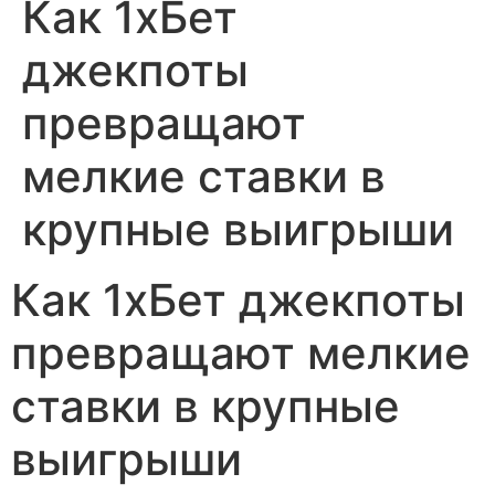
Как 1хБет
джекпоты
превращают
мелкие ставки в
крупные выигрыши
Как 1хБет джекпоты
превращают мелкие
ставки в крупные
выигрыши