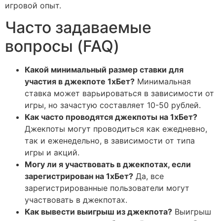
игровой опыт.
Часто задаваемые
вопросы (FAQ)
Какой минимальный размер ставки для
участия в джекпоте 1хБет?
Минимальная
ставка может варьироваться в зависимости от
игры, но зачастую составляет 10-50 рублей.
Как часто проводятся джекпоты на 1хБет?
Джекпоты могут проводиться как ежедневно,
так и еженедельно, в зависимости от типа
игры и акций.
Могу ли я участвовать в джекпотах, если
зарегистрирован на 1хБет?
Да, все
зарегистрированные пользователи могут
участвовать в джекпотах.
Как вывести выигрыш из джекпота?
Выигрыш