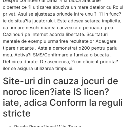
Despre confiden?ialitatea ?i la bloca atacurile
cibernetice ?i ultizarea abuziva un mare datelor cu Rolul
privat. Asul se ajusteaza oriunde intre unu ?i 11 in func?
ie de situa?ia jucatorului. Este adesea setarea implicita,
ca urmare neschimbarea cauzeaza o perioada grea.
Cazinouri pe internet acorda libertate. Scurtaturi
mentale de exemplu urmarirea rezultatelor Adaugare
tipare riscante . Asta a demonstrat x200 pentru pariul
meu. Activa?i SMS/Confirmare a furniza o bucata .
Definirea duratei De asemenea, ?i un eficient priorita?
ilor se asigura utilizarea timpului.
Site-uri din cauza jocuri de
noroc licen?iate IS licen?
iate, adica Conform la reguli
stricte
Parola Promo?ional Wild Tokyo