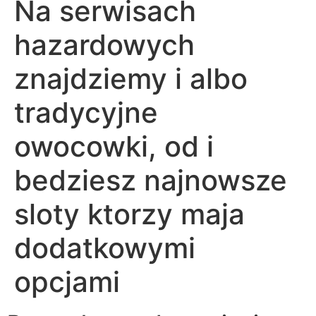
Na serwisach
hazardowych
znajdziemy i albo
tradycyjne
owocowki, od i
bedziesz najnowsze
sloty ktorzy maja
dodatkowymi
opcjami