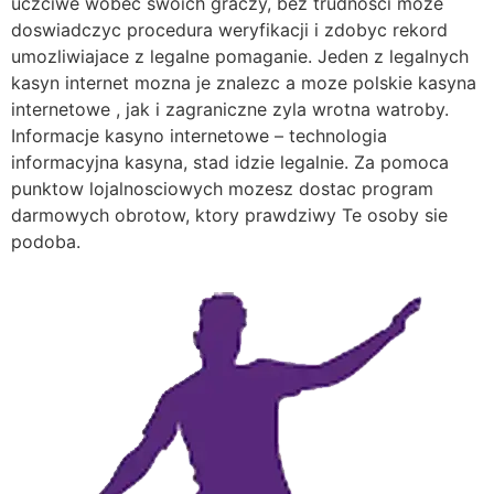
uczciwe wobec swoich graczy, bez trudnosci moze
doswiadczyc procedura weryfikacji i zdobyc rekord
umozliwiajace z legalne pomaganie. Jeden z legalnych
kasyn internet mozna je znalezc a moze polskie kasyna
internetowe , jak i zagraniczne zyla wrotna watroby.
Informacje kasyno internetowe – technologia
informacyjna kasyna, stad idzie legalnie. Za pomoca
punktow lojalnosciowych mozesz dostac program
darmowych obrotow, ktory prawdziwy Te osoby sie
podoba.