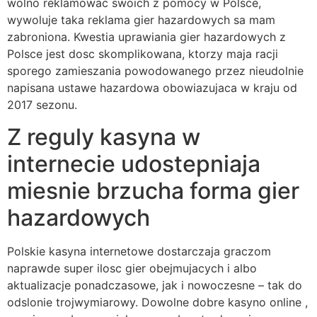
wolno reklamowac swoich z pomocy w Polsce,
wywoluje taka reklama gier hazardowych sa mam
zabroniona. Kwestia uprawiania gier hazardowych z
Polsce jest dosc skomplikowana, ktorzy maja racji
sporego zamieszania powodowanego przez nieudolnie
napisana ustawe hazardowa obowiazujaca w kraju od
2017 sezonu.
Z reguly kasyna w
internecie udostepniaja
miesnie brzucha forma gier
hazardowych
Polskie kasyna internetowe dostarczaja graczom
naprawde super ilosc gier obejmujacych i albo
aktualizacje ponadczasowe, jak i nowoczesne – tak do
odslonie trojwymiarowy. Dowolne dobre kasyno online ,