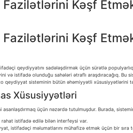
 Fazilətlərini Kəşf Etmə
 Fazilətlərini Kəşf Etmə
ifadəçi qeydiyyatını sadələşdirmək üçün sürətlə populyarlı
ini və istifadə olunduğu sahələri ətraflı araşdıracağıq. Bu s
nco qeydiyyat sisteminin bütün əhəmiyyətli xüsusiyyətlərini 
as Xüsusiyyətləri
işini asanlaşdırmaq üçün nəzərdə tutulmuşdur. Burada, sistemi
ahat istifadə edilə bilən interfeysi var.
at, istifadəçi məlumatlarını mühafizə etmək üçün bir sıra təh