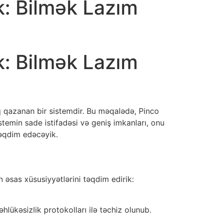
k: Bilmək Lazım
k: Bilmək Lazım
q qazanan bir sistemdir. Bu məqalədə, Pinco
istemin sade istifadəsi və geniş imkanları, onu
təqdim edəcəyik.
n əsas xüsusiyyətlərini təqdim edirik:
lükəsizlik protokolları ilə təchiz olunub.