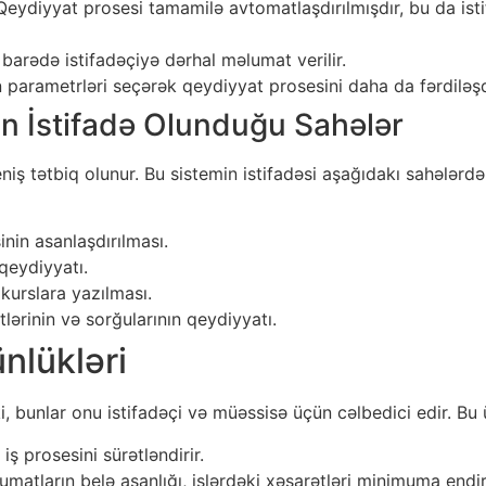
eydiyyat prosesi tamamilə avtomatlaşdırılmışdır, bu da is
barədə istifadəçiyə dərhal məlumat verilir.
 parametrləri seçərək qeydiyyat prosesini daha da fərdiləşdi
n İstifadə Olunduğu Sahələr
iş tətbiq olunur. Bu sistemin istifadəsi aşağıdakı sahələrdə
nin asanlaşdırılması.
 qeydiyyatı.
kurslara yazılması.
tlərinin və sorğularının qeydiyyatı.
nlükləri
i, bunlar onu istifadəçi və müəssisə üçün cəlbedici edir. Bu 
ş prosesini sürətləndirir.
atların belə asanlığı, işlərdəki xəsarətləri minimuma endiri