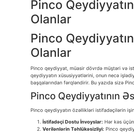
Pinco Qeydiyyatın
Olanlar
Pinco Qeydiyyatın
Olanlar
Pinco qeydiyyat, müasir dövrdə müştəri və ist
qeydiyyatın xüsusiyyətlərini, onun necə işlədiy
başqalarından fərqləndirir. Bu yazıda sizə Pi
Pinco Qeydiyyatının Əs
Pinco qeydiyyatın özəllikləri istifadəçilərin 
İstifadəçi Dostu İnvoyslar:
Hər kəs üçün r
Verilənlərin Təhlükəsizliyi:
Pinco qeydiyy