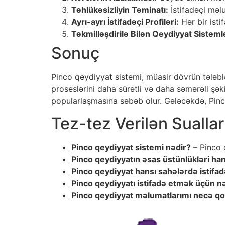
Təhlükəsizliyin Təminatı:
İstifadəçi məlu
Ayrı-ayrı İstifadəçi Profiləri:
Hər bir isti
Təkmilləşdirilə Bilən Qeydiyyat Sistemlə
Sonuç
Pinco qeydiyyat sistemi, müasir dövrün tələblər
proseslərini daha sürətli və daha səmərəli şəki
popularlaşmasına səbəb olur. Gələcəkdə, Pinco
Tez-tez Verilən Sualla
Pinco qeydiyyat sistemi nədir?
– Pinco 
Pinco qeydiyyatın əsas üstünlükləri han
Pinco qeydiyyat hansı sahələrdə istifad
Pinco qeydiyyatı istifadə etmək üçün 
Pinco qeydiyyat məlumatlarımı necə q