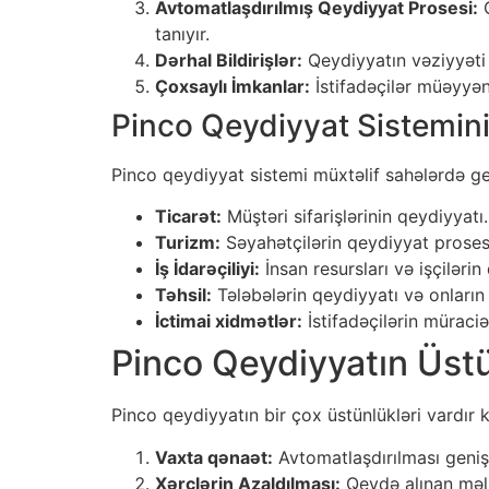
Avtomatlaşdırılmış Qeydiyyat Prosesi:
Q
tanıyır.
Dərhal Bildirişlər:
Qeydiyyatın vəziyyəti 
Çoxsaylı İmkanlar:
İstifadəçilər müəyyən
Pinco Qeydiyyat Sistemini
Pinco qeydiyyat sistemi müxtəlif sahələrdə gen
Ticarət:
Müştəri sifarişlərinin qeydiyyatı.
Turizm:
Səyahətçilərin qeydiyyat prosesi
İş İdarəçiliyi:
İnsan resursları və işçilərin
Təhsil:
Tələbələrin qeydiyyatı və onların 
İctimai xidmətlər:
İstifadəçilərin müraciə
Pinco Qeydiyyatın Üstü
Pinco qeydiyyatın bir çox üstünlükləri vardır k
Vaxta qənaət:
Avtomatlaşdırılması geniş i
Xərclərin Azaldılması:
Qeydə alınan məlum