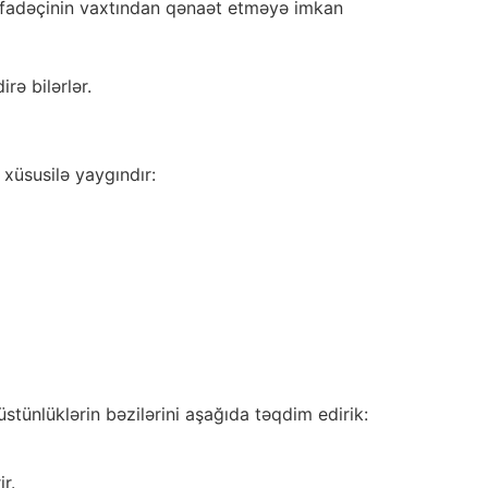
tifadəçinin vaxtından qənaət etməyə imkan
rə bilərlər.
 xüsusilə yaygındır:
üstünlüklərin bəzilərini aşağıda təqdim edirik:
r.