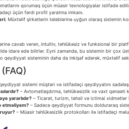
matlarını qorumaq üçün müasir texnologiyalar istifadə edilir
fadəçi üçün fərdi profil yaratma imkanı.
ri:
Müxtəlif şirkətlərin tələblərinə uyğun olaraq sistemin k
inə cavab verən, intuitiv, təhlükəsiz və funksional bir platf
ldə idarə edə bilirlər. Eyni zamanda, bu sistemin bir çox üst
 qeydiyyat sisteminin daha da inkişaf edərək, müxtəlif sekt
r (FAQ)
qeydiyyat sistemi müştəri və istifadəçi qeydiyyatını sadələş
sılardır?
– Avtomatlaşdırma, təhlükəsizlik və vaxt qənaəti ki
əyə yararlıdır?
– Ticarət, turizm, təhsil və ictimai xidmətlər
nə etməliyəm?
– Sadəcə qeydiyyat formunu dolduraraq sistem
oruyur?
– Müasir təhlükəsizlik protokolları ilə istifadəçi məl