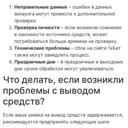
Неправильные данные
– ошибки в данных
аккаунта могут привести к дополнительной
проверке.
Проверка личности
– если возникли сомнения
в законности источника средств, может
потребоваться больше времени на проверку.
Технические проблемы
– сбои на сайте 1хБет
также могут замедлить процесс.
Праздничные дни
– в праздничные и выходные
дни сроки обработки могут увеличиваться.
Что делать, если возникли
проблемы с выводом
средств?
Если ваша заявка на вывод средств задерживается,
рекомендуется предпринять следующие шаги: