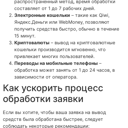
распространенный метод, время обработки
составляет от 1 до 7 рабочих дней.
Электронные кошельки
– такие как Qiwi,
Яндекс.Деньги или WebMoney, позволяют
получить средства быстро, обычно в течение
15 минут.
Криптовалюты
– вывод на криптовалютные
кошельки производится мгновенно, что
привлекает многих пользователей.
Переводы на мобильные телефоны
–
обработка может занять от 1 до 24 часов, в
зависимости от оператора.
Как ускорить процесс
обработки заявки
Если вы хотите, чтобы ваша заявка на вывод
средств была обработана быстрее, следует
соблюдать некоторые рекомендации: