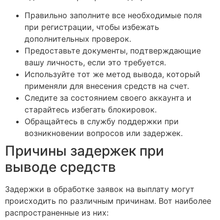
Правильно заполните все необходимые поля
при регистрации, чтобы избежать
дополнительных проверок.
Предоставьте документы, подтверждающие
вашу личность, если это требуется.
Используйте тот же метод вывода, который
применяли для внесения средств на счет.
Следите за состоянием своего аккаунта и
старайтесь избегать блокировок.
Обращайтесь в службу поддержки при
возникновении вопросов или задержек.
Причины задержек при
выводе средств
Задержки в обработке заявок на выплату могут
происходить по различным причинам. Вот наиболее
распространенные из них: