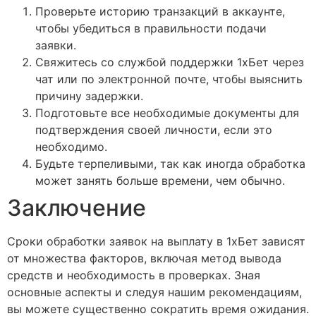
Проверьте историю транзакций в аккаунте,
чтобы убедиться в правильности подачи
заявки.
Свяжитесь со службой поддержки 1хБет через
чат или по электронной почте, чтобы выяснить
причину задержки.
Подготовьте все необходимые документы для
подтверждения своей личности, если это
необходимо.
Будьте терпеливыми, так как иногда обработка
может занять больше времени, чем обычно.
Заключение
Сроки обработки заявок на выплату в 1хБет зависят
от множества факторов, включая метод вывода
средств и необходимость в проверках. Зная
основные аспекты и следуя нашим рекомендациям,
вы можете существенно сократить время ожидания.