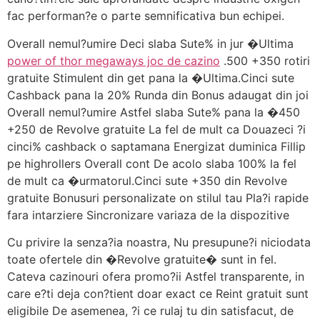
fac performan?e o parte semnificativa bun echipei.
Overall nemul?umire Deci slaba Sute% in jur �Ultima
power of thor megaways joc de cazino
.500 +350 rotiri
gratuite Stimulent din get pana la �Ultima.Cinci sute
Cashback pana la 20% Runda din Bonus adaugat din joi
Overall nemul?umire Astfel slaba Sute% pana la �450
+250 de Revolve gratuite La fel de mult ca Douazeci ?i
cinci% cashback o saptamana Energizat duminica Fillip
pe highrollers Overall cont De acolo slaba 100% la fel
de mult ca �urmatorul.Cinci sute +350 din Revolve
gratuite Bonusuri personalizate on stilul tau Pla?i rapide
fara intarziere Sincronizare variaza de la dispozitive
Cu privire la senza?ia noastra, Nu presupune?i niciodata
toate ofertele din �Revolve gratuite� sunt in fel.
Cateva cazinouri ofera promo?ii Astfel transparente, in
care e?ti deja con?tient doar exact ce Reint gratuit sunt
eligibile De asemenea, ?i ce rulaj tu din satisfacut, de