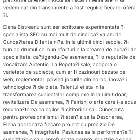
platforme diferite in locul sa riscam menta are ?i sa
vedem cat din transparente a fost regulile fiecarei ofera
?i.
Elena Bistreanu sunt aer scriitoare experimentata ?i
specialista SEO cu mai mult de cinci ca?iva ani de
Cunoa?terea Diferite ni?e. In la ultimii cinci secole, ?i-
bun pe drumul cel bun eforturile la crearea de buca?i de
specialitate, ca?tigandu-De asemenea, ?i o reputa?ie de
vocalizare Autentic. La Repeta?i sale, acopera o
varietate de subiecte, cum ar fi cazinouri bazate pe
web, reglementari privind jocurile din noroc, inova?ii
tehnologice ?i de plata. Talentul ei sta in la
transformarea subiectelor complexe in la uimit doar,
revitalizare De asemenea, ?i Fairish, o arta care i-a adus
recunoa?terea colegilor ?i cititorilor sai. Cunoscuta
pentru profesionalismul ?i aten?ia sa la Descrierea,
Elena abordeaza fiecare proiect cu precizie De
asemenea, ?i integritate. Pasiunea sa la performan?e ?i
cuno?tin?ele sale aprofundate despre industrie oxigen