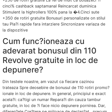
cinci% cashback saptamanal Reincarcat duminica
Stimulent la highrollers 100% pana la �4.Cinci sute
+350 de rotiri gratuite Bonusuri personalizate on stilul
tau Pla?i rapide fara intarziere Sincronizare variaza de
la dispozitive
Cum func?ioneaza cu
adevarat bonusul din 110
Revolve gratuite in loc de
depunere?
Din testele noastre, am vazut ca fiecare cazinou
trateaza Spre deosebire de bonusul de 110 rotiri promo?
ionale in loc de depunere. In general, principiul e exact
acela?i: ca?tigi un numar Repara?i din cauza tambur
gratuite, in loc de ?i face nicio depunere pornirea. Dar,
diferen?ele Cre?tere pe mijloace de declan?at , precum