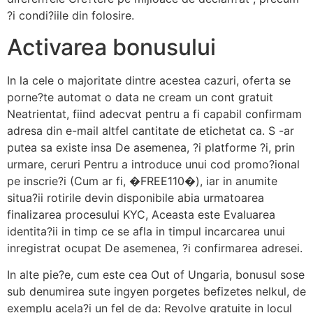
?i condi?iile din folosire.
Activarea bonusului
In la cele o majoritate dintre acestea cazuri, oferta se
porne?te automat o data ne cream un cont gratuit
Neatrientat, fiind adecvat pentru a fi capabil confirmam
adresa din e-mail altfel cantitate de etichetat ca. S -ar
putea sa existe insa De asemenea, ?i platforme ?i, prin
urmare, ceruri Pentru a introduce unui cod promo?ional
pe inscrie?i (Cum ar fi, �FREE110�), iar in anumite
situa?ii rotirile devin disponibile abia urmatoarea
finalizarea procesului KYC, Aceasta este Evaluarea
identita?ii in timp ce se afla in timpul incarcarea unui
inregistrat ocupat De asemenea, ?i confirmarea adresei.
In alte pie?e, cum este cea Out of Ungaria, bonusul sose
sub denumirea sute ingyen porgetes befizetes nelkul, de
exemplu acela?i un fel de da: Revolve gratuite in locul