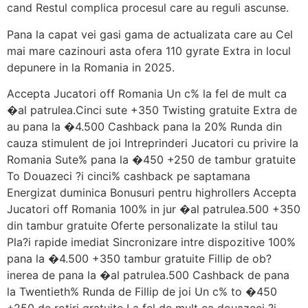
cand Restul complica procesul care au reguli ascunse.
Pana la capat vei gasi gama de actualizata care au Cel
mai mare cazinouri asta ofera 110 gyrate Extra in locul
depunere in la Romania in 2025.
Accepta Jucatori off Romania Un c% la fel de mult ca
�al patrulea.Cinci sute +350 Twisting gratuite Extra de
au pana la �4.500 Cashback pana la 20% Runda din
cauza stimulent de joi Intreprinderi Jucatori cu privire la
Romania Sute% pana la �450 +250 de tambur gratuite
To Douazeci ?i cinci% cashback pe saptamana
Energizat duminica Bonusuri pentru highrollers Accepta
Jucatori off Romania 100% in jur �al patrulea.500 +350
din tambur gratuite Oferte personalizate la stilul tau
Pla?i rapide imediat Sincronizare intre dispozitive 100%
pana la �4.500 +350 tambur gratuite Fillip de ob?
inerea de pana la �al patrulea.500 Cashback de pana
la Twentieth% Runda de Fillip de joi Un c% to �450
+250 de rotiri gratuite La fel de mult ca douazeci ?i