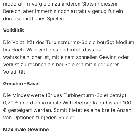
moderat im Vergleich zu anderen Slots in diesem
Bereich, aber immerhin noch attraktiv genug für ein
durchschnittliches Spielen.
Volitilität
Die Volatilität des Turbinenturms-Spiele beträgt Medium
bis Hoch. Während dies bedeutet, dass es
wahrscheinlicher ist, mit einem schnellen Gewinn oder
Verlust zu rechnen als bei Spielern mit niedrigerer
Volatilität.
Geschirr-Basis
Die Mindestwette für das Turbinenturm-Spiel beträgt
0,20 € und die maximale Wettebetrag kann bis auf 100
€ gesteigert werden. Somit bietet es eine breite Anzahl
von Optionen für jeden Spieler.
Maximale Gewinne