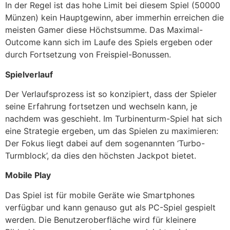
In der Regel ist das hohe Limit bei diesem Spiel (50000
Münzen) kein Hauptgewinn, aber immerhin erreichen die
meisten Gamer diese Höchstsumme. Das Maximal-
Outcome kann sich im Laufe des Spiels ergeben oder
durch Fortsetzung von Freispiel-Bonussen.
Spielverlauf
Der Verlaufsprozess ist so konzipiert, dass der Spieler
seine Erfahrung fortsetzen und wechseln kann, je
nachdem was geschieht. Im Turbinenturm-Spiel hat sich
eine Strategie ergeben, um das Spielen zu maximieren:
Der Fokus liegt dabei auf dem sogenannten ‘Turbo-
Turmblock’, da dies den höchsten Jackpot bietet.
Mobile Play
Das Spiel ist für mobile Geräte wie Smartphones
verfügbar und kann genauso gut als PC-Spiel gespielt
werden. Die Benutzeroberfläche wird für kleinere