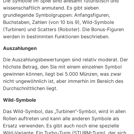
Die Symbole im Spiel sind allesamt futuristisch und
wissenschaftlich anmutend. Es gibt sieben
grundlegende Symbolgruppen: Anfangsfiguren,
Buchstaben, Zahlen (von 10 bis 9), Wild-Symbole
(Turbinen) und Scatters (Roboter). Die Bonus-Figuren
werden in bestimmten Funktionen beschrieben.
Auszahlungen
Die Auszahlungsbewertungen sind relativ moderat. Der
höchste Betrag, den Sie mit einem einzelnen Symbol
gewinnen können, liegt bei 5.000 Münzen, was zwar
nicht ungewöhnlich ist, aber immerhin im Bereich des
Durchschnittlichen liegt.
Wild-Symbole
Das Wild-Symbol, das „Turbinen”-Symbol, wird in allen
Rollen auftreten und kann alle anderen Symbole als
Ersatz verwenden. Es gibt auch noch eine spezielle
Wild-Variante: Ein Turbo-Turm (STURM-Turm), der sich