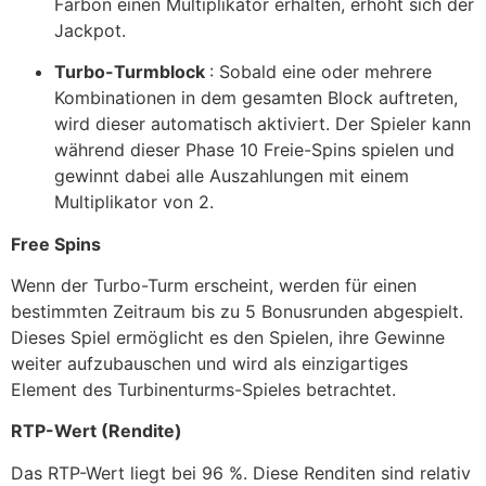
Farbon einen Multiplikator erhalten, erhöht sich der
Jackpot.
Turbo-Turmblock
: Sobald eine oder mehrere
Kombinationen in dem gesamten Block auftreten,
wird dieser automatisch aktiviert. Der Spieler kann
während dieser Phase 10 Freie-Spins spielen und
gewinnt dabei alle Auszahlungen mit einem
Multiplikator von 2.
Free Spins
Wenn der Turbo-Turm erscheint, werden für einen
bestimmten Zeitraum bis zu 5 Bonusrunden abgespielt.
Dieses Spiel ermöglicht es den Spielen, ihre Gewinne
weiter aufzubauschen und wird als einzigartiges
Element des Turbinenturms-Spieles betrachtet.
RTP-Wert (Rendite)
Das RTP-Wert liegt bei 96 %. Diese Renditen sind relativ