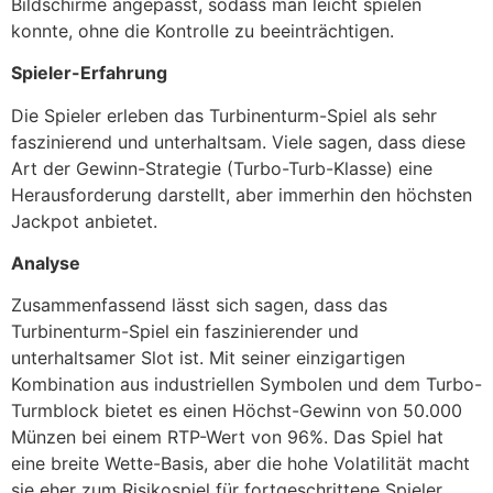
Bildschirme angepasst, sodass man leicht spielen
konnte, ohne die Kontrolle zu beeinträchtigen.
Spieler-Erfahrung
Die Spieler erleben das Turbinenturm-Spiel als sehr
faszinierend und unterhaltsam. Viele sagen, dass diese
Art der Gewinn-Strategie (Turbo-Turb-Klasse) eine
Herausforderung darstellt, aber immerhin den höchsten
Jackpot anbietet.
Analyse
Zusammenfassend lässt sich sagen, dass das
Turbinenturm-Spiel ein faszinierender und
unterhaltsamer Slot ist. Mit seiner einzigartigen
Kombination aus industriellen Symbolen und dem Turbo-
Turmblock bietet es einen Höchst-Gewinn von 50.000
Münzen bei einem RTP-Wert von 96%. Das Spiel hat
eine breite Wette-Basis, aber die hohe Volatilität macht
sie eher zum Risikospiel für fortgeschrittene Spieler.