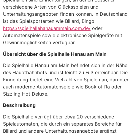
verschiedene Arten von Glücksspielen und
Unterhaltungsangeboten finden können. In Deutschland
ist das Spielsportarten wie Billard, Bingo
https://spielhallehanauammain.com.de/
oder
Automatenspiele sowie elektronische Spielgeräte mit
Gewinnmöglichkeiten verfügbar.
Übersicht über die Spielhalle Hanau am Main
Die Spielhalle Hanau am Main befindet sich in der Nähe
des Hauptbahnhofs und ist leicht zu Fuß erreichbar. Die
Einrichtung bietet eine Vielzahl von Spielen an, darunter
auch moderne Automatenspiele wie Book of Ra oder
Sizzling Hot Deluxe.
Beschreibung
Die Spielhalle verfügt über etwa 20 verschiedene
Spielautomaten, die durch ein separates Bereiche für
Billard und andere Unterhaltungsangebote ergänzt