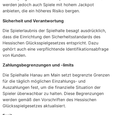
werden jedoch auch Spiele mit hohem Jackpot
anbieten, die ein höheres Risiko bergen.
Sicherheit und Verantwortung
Die Spielerlaubnis der Spielhalle besagt ausdrücklich,
dass die Einrichtung den Sicherheitsstandards des
Hessischen Glücksspielgesetzes entspricht. Dazu
gehört auch eine verpflichtende Identifikationsabfrage
von Kunden.
Zahlungsbegrenzungen und -limits
Die Spielhalle Hanau am Main setzt begrenzte Grenzen
für die täglich möglichen Einzahlungs- und
Auszahlungen fest, um die finanzielle Situation der
Spieler überwachbar zu halten. Diese Begrenzungen
werden gemäß den Vorschriften des Hessischen
Glücksspielgesetzes aktualisiert.