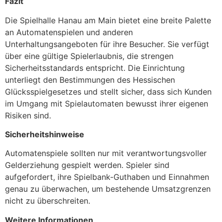
Fazit
Die Spielhalle Hanau am Main bietet eine breite Palette
an Automatenspielen und anderen
Unterhaltungsangeboten für ihre Besucher. Sie verfügt
über eine gültige Spielerlaubnis, die strengen
Sicherheitsstandards entspricht. Die Einrichtung
unterliegt den Bestimmungen des Hessischen
Glücksspielgesetzes und stellt sicher, dass sich Kunden
im Umgang mit Spielautomaten bewusst ihrer eigenen
Risiken sind.
Sicherheitshinweise
Automatenspiele sollten nur mit verantwortungsvoller
Gelderziehung gespielt werden. Spieler sind
aufgefordert, ihre Spielbank-Guthaben und Einnahmen
genau zu überwachen, um bestehende Umsatzgrenzen
nicht zu überschreiten.
Weitere Informationen