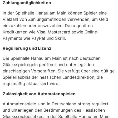
Zahlungsmöglichkeiten
In der Spielhalle Hanau am Main können Spieler eine
Vielzahl von Zahlungsmethoden verwenden, um Geld
einzuzahlen oder auszuzahlen. Dazu gehören
Kreditkarten wie Visa, Mastercard sowie Online-
Payments wie PayPal und Skrill.
Regulierung und Lizenz
Die Spielhalle Hanau am Main ist nach deutschen
Glücksspielregeln geöffnet und unterliegt den
einschlägigen Vorschriften. Sie verfügt über eine gültige
Spielerlaubnis der hessischen Landesdirektion, die
regelmäßig aktualisiert wird.
Zulässigkeit von Automatenspielen
Automatenspiele sind in Deutschland streng reguliert
und unterliegen den Bestimmungen des Hessischen
Glücksspielgesetzes. In der Spielhalle Hanau am Main