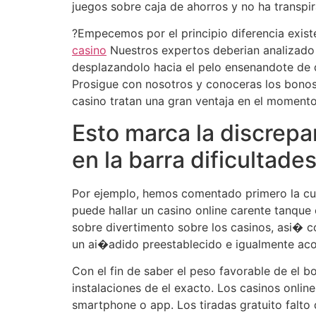
juegos sobre caja de ahorros y no ha transp
?Empecemos por el principio diferencia exis
casino
Nuestros expertos deberian analizado
desplazandolo hacia el pelo ensenandote de qu
Prosigue con nosotros y conoceras los bonos 
casino tratan una gran ventaja en el momento 
Esto marca la discrep
en la barra dificultad
Por ejemplo, hemos comentado primero la cu
puede hallar un casino online carente tanque
sobre divertimento sobre los casinos, asi� 
un ai�adido preestablecido e igualmente ac
Con el fin de saber el peso favorable de el
instalaciones de el exacto. Los casinos onlin
smartphone o app. Los tiradas gratuito falto