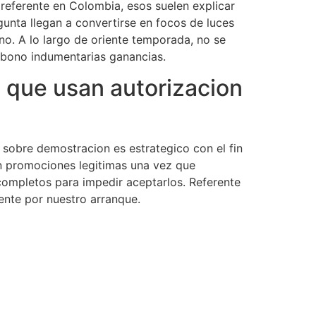
 referente en Colombia, esos suelen explicar
unta llegan a convertirse en focos de luces
no. A lo largo de oriente temporada, no se
 bono indumentarias ganancias.
s que usan autorizacion
s sobre demostracion es estrategico con el fin
n promociones legitimas una vez que
completos para impedir aceptarlos. Referente
ente por nuestro arranque.