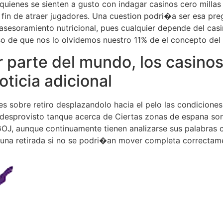
quienes se sienten a gusto con indagar casinos cero millas
fin de atraer jugadores. Una cuestion podri�a ser esa preg
 asesoramiento nutricional, pues cualquier depende del casi
so de que nos lo olvidemos nuestro 11% de el concepto del
 parte del mundo, los casino
oticia adicional
ites sobre retiro desplazandolo hacia el pelo las condicione
s desprovisto tanque acerca de Ciertas zonas de espana so
GOJ, aunque continuamente tienen analizarse sus palabras 
r una retirada si no se podri�an mover completa correctam