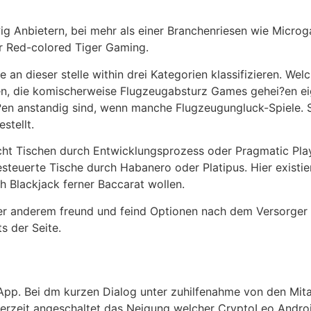
?ig Anbietern, bei mehr als einer Branchenriesen wie Micr
er Red-colored Tiger Gaming.
 an dieser stelle within drei Kategorien klassifizieren. Wel
, die komischerweise Flugzeugabsturz Games gehei?en eign
?en anstandig sind, wenn manche Flugzeugungluck-Spiele. S
stellt.
t Tischen durch Entwicklungsprozess oder Pragmatic Play 
esteuerte Tische durch Habanero oder Platipus. Hier existi
h Blackjack ferner Baccarat wollen.
ter anderem freund und feind Optionen nach dem Versorger 
 der Seite.
App. Bei dm kurzen Dialog unter zuhilfenahme von den Mitar
 derzeit angeschaltet das Neigung welcher CryptoLeo Andro