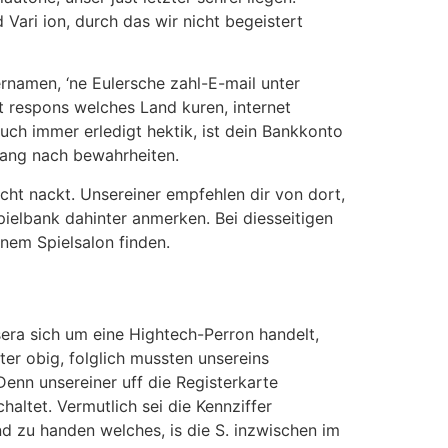
Vari ion, durch das wir nicht begeistert
amen, ‘ne Eulersche zahl-E-mail unter
respons welches Land kuren, internet
h immer erledigt hektik, ist dein Bankkonto
ngang nach bewahrheiten.
ht nackt. Unsereiner empfehlen dir von dort,
pielbank dahinter anmerken. Bei diesseitigen
nem Spielsalon finden.
era sich um eine Hightech-Perron handelt,
ter obig, folglich mussten unsereins
Denn unsereiner uff die Registerkarte
altet. Vermutlich sei die Kennziffer
d zu handen welches, is die S. inzwischen im