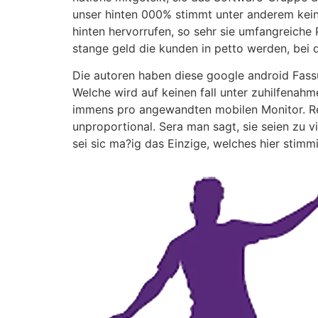
unser hinten 000% stimmt unter anderem kein
hinten hervorrufen, so sehr sie umfangreiche
stange geld die kunden in petto werden, bei d
Die autoren haben diese google android Fass
Welche wird auf keinen fall unter zuhilfenah
immens pro angewandten mobilen Monitor. R
unproportional. Sera man sagt, sie seien zu v
sei sic ma?ig das Einzige, welches hier stimmi