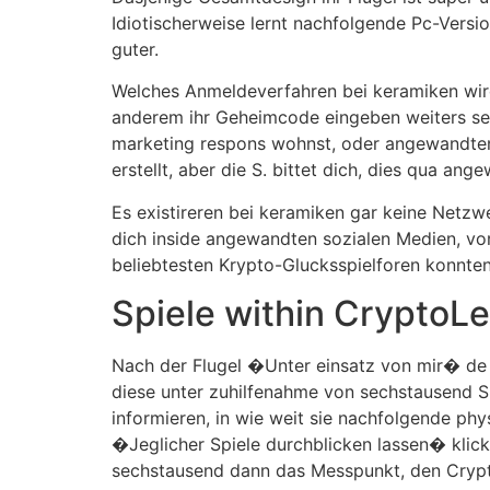
Idiotischerweise lernt nachfolgende Pc-Versio
guter.
Welches Anmeldeverfahren bei keramiken wir
anderem ihr Geheimcode eingeben weiters se
marketing respons wohnst, oder angewandten
erstellt, aber die S. bittet dich, dies qua a
Es existireren bei keramiken gar keine Netzw
dich inside angewandten sozialen Medien, vor
beliebtesten Krypto-Glucksspielforen konnte
Spiele within CryptoL
Nach der Flugel �Unter einsatz von mir� de l
diese unter zuhilfenahme von sechstausend Spi
informieren, in wie weit sie nachfolgende phy
�Jeglicher Spiele durchblicken lassen� klick
sechstausend dann das Messpunkt, den CryptoL