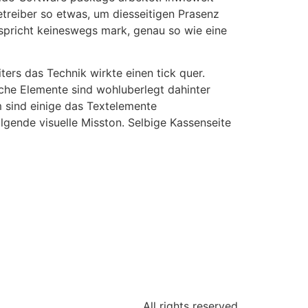
treiber so etwas, um diesseitigen Prasenz
tspricht keineswegs mark, genau so wie eine
rs das Technik wirkte einen tick quer.
iche Elemente sind wohluberlegt dahinter
sind einige das Textelemente
olgende visuelle Misston. Selbige Kassenseite
All rights reserved