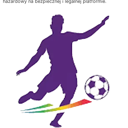
hazardowy na bezpiecznej i legalnej platformie.