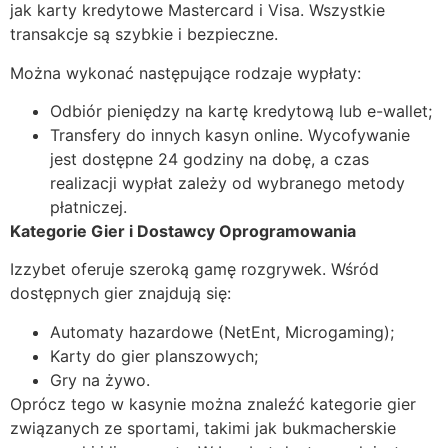
jak karty kredytowe Mastercard i Visa. Wszystkie
transakcje są szybkie i bezpieczne.
Można wykonać następujące rodzaje wypłaty:
Odbiór pieniędzy na kartę kredytową lub e-wallet;
Transfery do innych kasyn online. Wycofywanie
jest dostępne 24 godziny na dobę, a czas
realizacji wypłat zależy od wybranego metody
płatniczej.
Kategorie Gier i Dostawcy Oprogramowania
Izzybet oferuje szeroką gamę rozgrywek. Wśród
dostępnych gier znajdują się:
Automaty hazardowe (NetEnt, Microgaming);
Karty do gier planszowych;
Gry na żywo.
Oprócz tego w kasynie można znaleźć kategorie gier
związanych ze sportami, takimi jak bukmacherskie