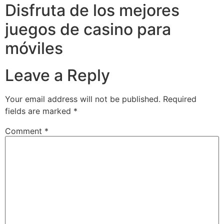
Disfruta de los mejores
juegos de casino para
móviles
Leave a Reply
Your email address will not be published.
Required
fields are marked
*
Comment
*