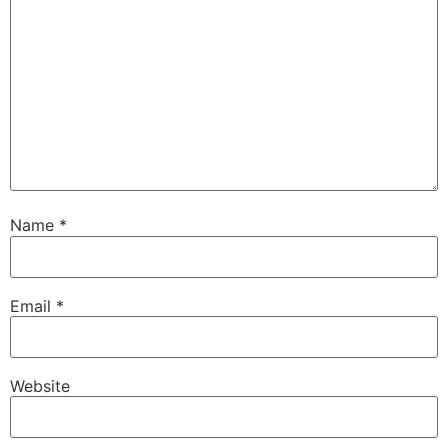
Name
*
Email
*
Website