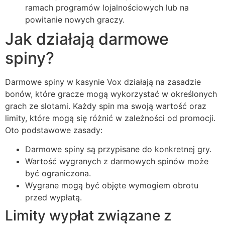
ramach programów lojalnościowych lub na
powitanie nowych graczy.
Jak działają darmowe
spiny?
Darmowe spiny w kasynie Vox działają na zasadzie
bonów, które gracze mogą wykorzystać w określonych
grach ze slotami. Każdy spin ma swoją wartość oraz
limity, które mogą się różnić w zależności od promocji.
Oto podstawowe zasady:
Darmowe spiny są przypisane do konkretnej gry.
Wartość wygranych z darmowych spinów może
być ograniczona.
Wygrane mogą być objęte wymogiem obrotu
przed wypłatą.
Limity wypłat związane z