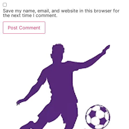
Save my name, email, and website in this browser for
the next time I comment.