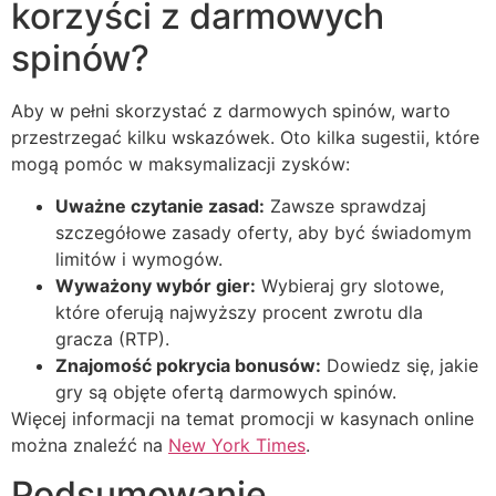
korzyści z darmowych
spinów?
Aby w pełni skorzystać z darmowych spinów, warto
przestrzegać kilku wskazówek. Oto kilka sugestii, które
mogą pomóc w maksymalizacji zysków:
Uważne czytanie zasad:
Zawsze sprawdzaj
szczegółowe zasady oferty, aby być świadomym
limitów i wymogów.
Wyważony wybór gier:
Wybieraj gry slotowe,
które oferują najwyższy procent zwrotu dla
gracza (RTP).
Znajomość pokrycia bonusów:
Dowiedz się, jakie
gry są objęte ofertą darmowych spinów.
Więcej informacji na temat promocji w kasynach online
można znaleźć na
New York Times
.
Podsumowanie