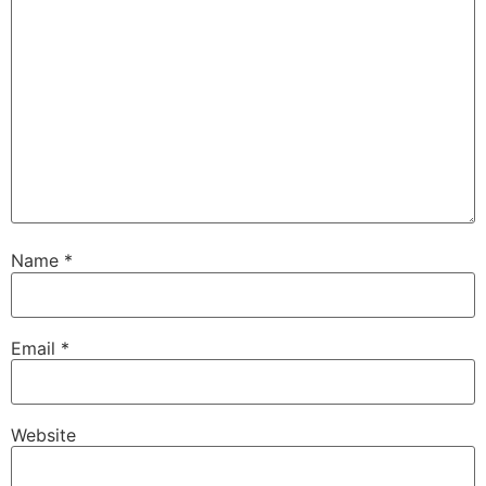
Name
*
Email
*
Website