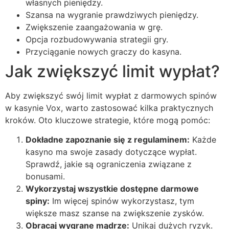
własnych pieniędzy.
Szansa na wygranie prawdziwych pieniędzy.
Zwiększenie zaangażowania w grę.
Opcja rozbudowywania strategii gry.
Przyciąganie nowych graczy do kasyna.
Jak zwiększyć limit wypłat?
Aby zwiększyć swój limit wypłat z darmowych spinów
w kasynie Vox, warto zastosować kilka praktycznych
kroków. Oto kluczowe strategie, które mogą pomóc:
Dokładne zapoznanie się z regulaminem:
Każde
kasyno ma swoje zasady dotyczące wypłat.
Sprawdź, jakie są ograniczenia związane z
bonusami.
Wykorzystaj wszystkie dostępne darmowe
spiny:
Im więcej spinów wykorzystasz, tym
większe masz szanse na zwiększenie zysków.
Obracaj wygrane mądrze:
Unikaj dużych ryzyk.