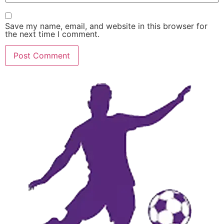
Save my name, email, and website in this browser for
the next time I comment.