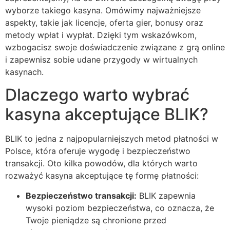
wyborze takiego kasyna. Omówimy najważniejsze
aspekty, takie jak licencje, oferta gier, bonusy oraz
metody wpłat i wypłat. Dzięki tym wskazówkom,
wzbogacisz swoje doświadczenie związane z grą online
i zapewnisz sobie udane przygody w wirtualnych
kasynach.
Dlaczego warto wybrać
kasyna akceptujące BLIK?
BLIK to jedna z najpopularniejszych metod płatności w
Polsce, która oferuje wygodę i bezpieczeństwo
transakcji. Oto kilka powodów, dla których warto
rozważyć kasyna akceptujące tę formę płatności:
Bezpieczeństwo transakcji:
BLIK zapewnia
wysoki poziom bezpieczeństwa, co oznacza, że
Twoje pieniądze są chronione przed