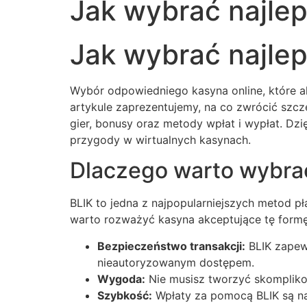
Jak wybrać najlep
Jak wybrać najlep
Wybór odpowiedniego kasyna online, które a
artykule zaprezentujemy, na co zwrócić szcz
gier, bonusy oraz metody wpłat i wypłat. D
przygody w wirtualnych kasynach.
Dlaczego warto wybra
BLIK to jedna z najpopularniejszych metod pł
warto rozważyć kasyna akceptujące tę formę
Bezpieczeństwo transakcji:
BLIK zapew
nieautoryzowanym dostępem.
Wygoda:
Nie musisz tworzyć skomplikow
Szybkość:
Wpłaty za pomocą BLIK są na