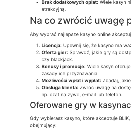
Brak dodatkowych opłat:
Wiele kasyn ni
atrakcyjną.
Na co zwrócić uwagę p
Aby wybrać najlepsze kasyno online akceptuj
Licencja:
Upewnij się, że kasyno ma waż
Oferta gier:
Sprawdź, jakie gry są dostę
czy blackjack.
Bonusy i promocje:
Wiele kasyn oferuje
zasady ich przyznawania.
Możliwości wpłat i wypłat:
Zbadaj, jaki
Obsługa klienta:
Zwróć uwagę na dostęp
np. czat na żywo, e-mail lub telefon.
Oferowane gry w kasynac
Gdy wybierasz kasyno, które akceptuje BLIK,
obejmujący: