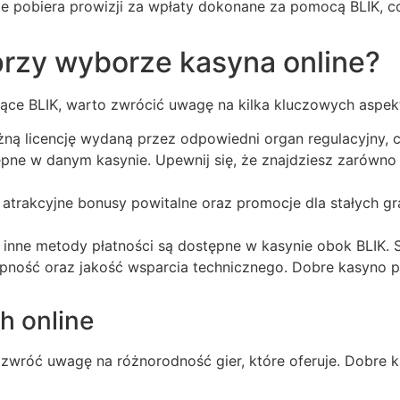
e pobiera prowizji za wpłaty dokonane za pomocą BLIK, co
rzy wyborze kasyna online?
ące BLIK, warto zwrócić uwagę na kilka kluczowych aspek
ną licencję wydaną przez odpowiedni organ regulacyjny, c
pne w danym kasynie. Upewnij się, że znajdziesz zarówno a
 atrakcyjne bonusy powitalne oraz promocje dla stałych gr
e inne metody płatności są dostępne w kasynie obok BLIK.
ność oraz jakość wsparcia technicznego. Dobre kasyno 
h online
 zwróć uwagę na różnorodność gier, które oferuje. Dobre 