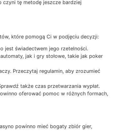
 czyni tę metodę jeszcze bardziej
tów, które pomogą Ci w podjęciu decyzji:
o jest świadectwem jego rzetelności.
utomaty, jak i gry stołowe, takie jak poker
aczy. Przeczytaj regulamin, aby zrozumieć
 Sprawdź także czas przetwarzania wypłat.
powinno oferować pomoc w różnych formach,
kasyno powinno mieć bogaty zbiór gier,