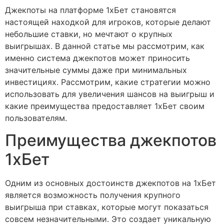
Джекпоты на платформе 1хБет становятся
настоящей находкой для игроков, которые делают
небольшие ставки, но мечтают о крупных
выигрышах. В данной статье мы рассмотрим, как
именно система джекпотов может приносить
значительные суммы даже при минимальных
инвестициях. Рассмотрим, какие стратегии можно
использовать для увеличения шансов на выигрыш и
какие преимущества предоставляет 1хБет своим
пользователям.
Преимущества джекпотов
1хБет
Одним из основных достоинств джекпотов на 1хБет
является возможность получения крупного
выигрыша при ставках, которые могут показаться
совсем незначительными. Это создает уникальную