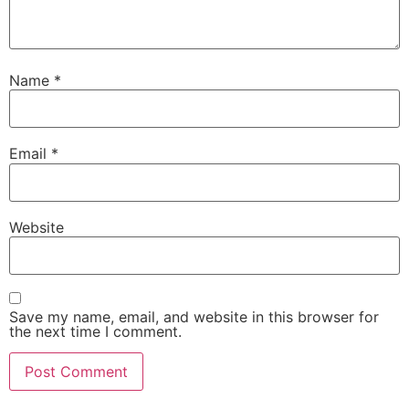
Name
*
Email
*
Website
Save my name, email, and website in this browser for
the next time I comment.