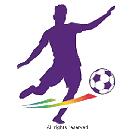
All rights reserved