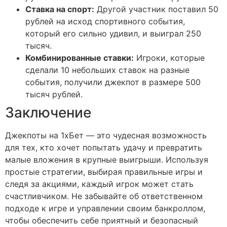
Ставка на спорт:
Другой участник поставил 50
рублей на исход спортивного события,
который его сильно удивил, и выиграл 250
тысяч.
Комбинированные ставки:
Игроки, которые
сделали 10 небольших ставок на разные
события, получили джекпот в размере 500
тысяч рублей.
Заключение
Джекпоты на 1хБет — это чудесная возможность
для тех, кто хочет попытать удачу и превратить
малые вложения в крупные выигрыши. Используя
простые стратегии, выбирая правильные игры и
следя за акциями, каждый игрок может стать
счастливчиком. Не забывайте об ответственном
подходе к игре и управлении своим банкроллом,
чтобы обеспечить себе приятный и безопасный