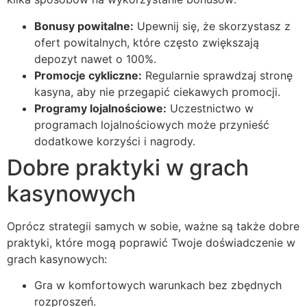
Bonusy powitalne:
Upewnij się, że skorzystasz z
ofert powitalnych, które często zwiększają
depozyt nawet o 100%.
Promocje cykliczne:
Regularnie sprawdzaj stronę
kasyna, aby nie przegapić ciekawych promocji.
Programy lojalnościowe:
Uczestnictwo w
programach lojalnościowych może przynieść
dodatkowe korzyści i nagrody.
Dobre praktyki w grach
kasynowych
Oprócz strategii samych w sobie, ważne są także dobre
praktyki, które mogą poprawić Twoje doświadczenie w
grach kasynowych:
Gra w komfortowych warunkach bez zbędnych
rozproszeń.