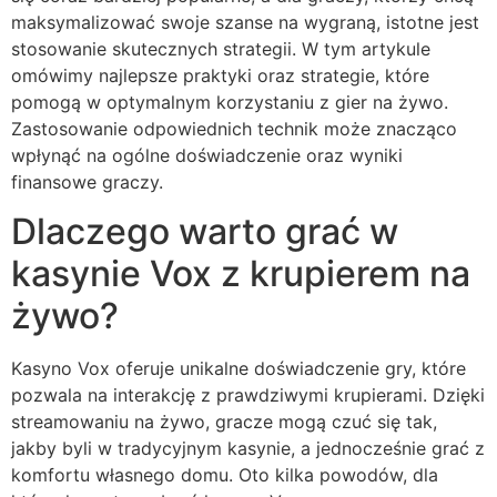
maksymalizować swoje szanse na wygraną, istotne jest
stosowanie skutecznych strategii. W tym artykule
omówimy najlepsze praktyki oraz strategie, które
pomogą w optymalnym korzystaniu z gier na żywo.
Zastosowanie odpowiednich technik może znacząco
wpłynąć na ogólne doświadczenie oraz wyniki
finansowe graczy.
Dlaczego warto grać w
kasynie Vox z krupierem na
żywo?
Kasyno Vox oferuje unikalne doświadczenie gry, które
pozwala na interakcję z prawdziwymi krupierami. Dzięki
streamowaniu na żywo, gracze mogą czuć się tak,
jakby byli w tradycyjnym kasynie, a jednocześnie grać z
komfortu własnego domu. Oto kilka powodów, dla