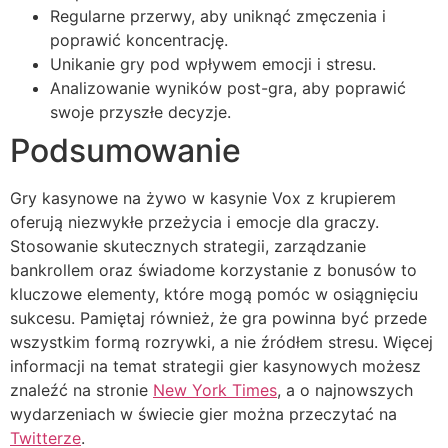
Regularne przerwy, aby uniknąć zmęczenia i
poprawić koncentrację.
Unikanie gry pod wpływem emocji i stresu.
Analizowanie wyników post-gra, aby poprawić
swoje przyszłe decyzje.
Podsumowanie
Gry kasynowe na żywo w kasynie Vox z krupierem
oferują niezwykłe przeżycia i emocje dla graczy.
Stosowanie skutecznych strategii, zarządzanie
bankrollem oraz świadome korzystanie z bonusów to
kluczowe elementy, które mogą pomóc w osiągnięciu
sukcesu. Pamiętaj również, że gra powinna być przede
wszystkim formą rozrywki, a nie źródłem stresu. Więcej
informacji na temat strategii gier kasynowych możesz
znaleźć na stronie
New York Times
, a o najnowszych
wydarzeniach w świecie gier można przeczytać na
Twitterze
.