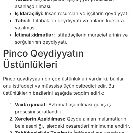
asanlaşdırılması.
İş İdarəçiliyi:
İnsan resursları və işçilərin qeydiyyatı.
Təhsil:
Tələbələrin qeydiyyatı və onların kurslara
yazılması.
İctimai xidmətlər:
İstifadəçilərin müraciətlərinin və
sorğularının qeydiyyatı.
Pinco Qeydiyyatın
Üstünlükləri
Pinco qeydiyyatın bir çox üstünlükləri vardır ki, bunlar
onu istifadəçi və müəssisə üçün cəlbedici edir. Bu
üstünlüklərin bəzilərini aşağıda təqdim edirik:
Vaxta qənaət:
Avtomatlaşdırılması geniş iş
prosesini sürətləndirir.
Xərclərin Azaldılması:
Qeydə alınan məlumatların
belə asanlığı, işlərdəki xəsarətləri minimuma endirir.
Təhlükəsizliyin Təminatı:
İstifadəçi məlumatlarını