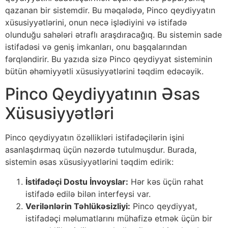
qazanan bir sistemdir. Bu məqalədə, Pinco qeydiyyatın
xüsusiyyətlərini, onun necə işlədiyini və istifadə
olunduğu sahələri ətraflı araşdıracağıq. Bu sistemin sade
istifadəsi və geniş imkanları, onu başqalarından
fərqləndirir. Bu yazıda sizə Pinco qeydiyyat sisteminin
bütün əhəmiyyətli xüsusiyyətlərini təqdim edəcəyik.
Pinco Qeydiyyatının Əsas
Xüsusiyyətləri
Pinco qeydiyyatın özəllikləri istifadəçilərin işini
asanlaşdırmaq üçün nəzərdə tutulmuşdur. Burada,
sistemin əsas xüsusiyyətlərini təqdim edirik:
İstifadəçi Dostu İnvoyslar:
Hər kəs üçün rahat
istifadə edilə bilən interfeysi var.
Verilənlərin Təhlükəsizliyi:
Pinco qeydiyyat,
istifadəçi məlumatlarını mühafizə etmək üçün bir