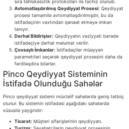
sıra təhlükəsizlik protokolları ilə təchiz olunub.
Avtomatlaşdırılmış Qeydiyyat Prosesi:
Qeydiyyat
prosesi tamamilə avtomatlaşdırılmışdır, bu da
istifadəçinin vaxtından qənaət etməyə imkan
tanıyır.
Dərhal Bildirişlər:
Qeydiyyatın vəziyyəti barədə
istifadəçiyə dərhal məlumat verilir.
Çoxsaylı İmkanlar:
İstifadəçilər müəyyən
parametrləri seçərək qeydiyyat prosesini daha da
fərdiləşdirə bilərlər.
Pinco Qeydiyyat Sisteminin
İstifadə Olunduğu Sahələr
Pinco qeydiyyat sistemi müxtəlif sahələrdə geniş tətbiq
olunur. Bu sistemin istifadəsi aşağıdakı sahələrdə
xüsusilə yaygındır:
Ticarət:
Müştəri sifarişlərinin qeydiyyatı.
Turizm:
Səyahətçilərin qeydiyyat prosesinin