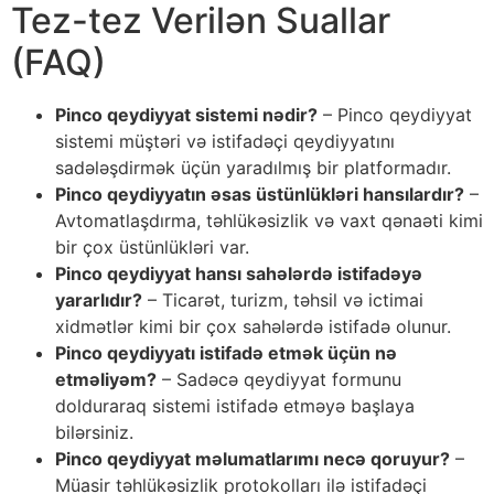
Tez-tez Verilən Suallar
(FAQ)
Pinco qeydiyyat sistemi nədir?
– Pinco qeydiyyat
sistemi müştəri və istifadəçi qeydiyyatını
sadələşdirmək üçün yaradılmış bir platformadır.
Pinco qeydiyyatın əsas üstünlükləri hansılardır?
–
Avtomatlaşdırma, təhlükəsizlik və vaxt qənaəti kimi
bir çox üstünlükləri var.
Pinco qeydiyyat hansı sahələrdə istifadəyə
yararlıdır?
– Ticarət, turizm, təhsil və ictimai
xidmətlər kimi bir çox sahələrdə istifadə olunur.
Pinco qeydiyyatı istifadə etmək üçün nə
etməliyəm?
– Sadəcə qeydiyyat formunu
dolduraraq sistemi istifadə etməyə başlaya
bilərsiniz.
Pinco qeydiyyat məlumatlarımı necə qoruyur?
–
Müasir təhlükəsizlik protokolları ilə istifadəçi