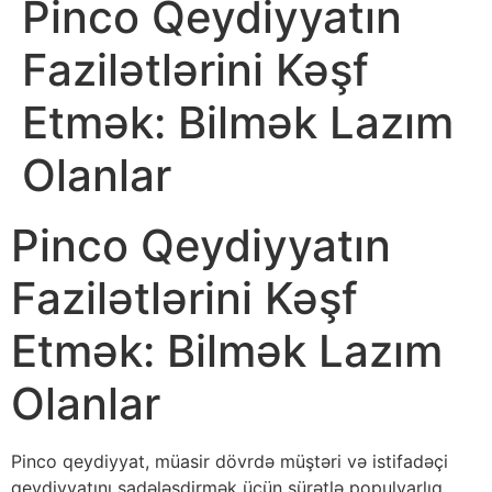
Pinco Qeydiyyatın
Fazilətlərini Kəşf
Etmək: Bilmək Lazım
Olanlar
Pinco Qeydiyyatın
Fazilətlərini Kəşf
Etmək: Bilmək Lazım
Olanlar
Pinco qeydiyyat, müasir dövrdə müştəri və istifadəçi
qeydiyyatını sadələşdirmək üçün sürətlə populyarlıq