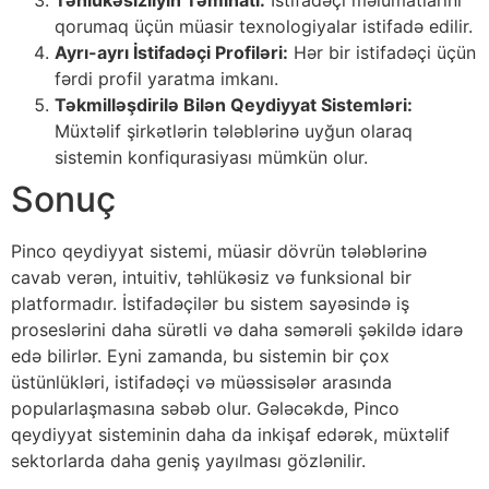
qorumaq üçün müasir texnologiyalar istifadə edilir.
Ayrı-ayrı İstifadəçi Profiləri:
Hər bir istifadəçi üçün
fərdi profil yaratma imkanı.
Təkmilləşdirilə Bilən Qeydiyyat Sistemləri:
Müxtəlif şirkətlərin tələblərinə uyğun olaraq
sistemin konfiqurasiyası mümkün olur.
Sonuç
Pinco qeydiyyat sistemi, müasir dövrün tələblərinə
cavab verən, intuitiv, təhlükəsiz və funksional bir
platformadır. İstifadəçilər bu sistem sayəsində iş
proseslərini daha sürətli və daha səmərəli şəkildə idarə
edə bilirlər. Eyni zamanda, bu sistemin bir çox
üstünlükləri, istifadəçi və müəssisələr arasında
popularlaşmasına səbəb olur. Gələcəkdə, Pinco
qeydiyyat sisteminin daha da inkişaf edərək, müxtəlif
sektorlarda daha geniş yayılması gözlənilir.