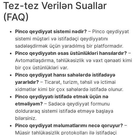
Tez-tez Verilən Suallar
(FAQ)
Pinco qeydiyyat sistemi nədir?
– Pinco qeydiyyat
sistemi müştəri və istifadəçi qeydiyyatını
sadələşdirmək üçün yaradılmış bir platformadır.
Pinco qeydiyyatın əsas üstünlükləri hansılardır?
–
Avtomatlaşdırma, təhlükəsizlik və vaxt qənaəti kimi
bir çox üstünlükləri var.
Pinco qeydiyyat hansı sahələrdə istifadəyə
yararlıdır?
– Ticarət, turizm, təhsil və ictimai
xidmətlər kimi bir çox sahələrdə istifadə olunur.
Pinco qeydiyyatı istifadə etmək üçün nə
etməliyəm?
– Sadəcə qeydiyyat formunu
dolduraraq sistemi istifadə etməyə başlaya
bilərsiniz.
Pinco qeydiyyat məlumatlarımı necə qoruyur?
–
Müasir təhlükəsizlik protokolları ilə istifadəçi