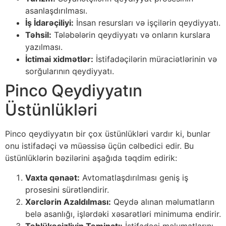
asanlaşdırılması.
İş İdarəçiliyi:
İnsan resursları və işçilərin qeydiyyatı.
Təhsil:
Tələbələrin qeydiyyatı və onların kurslara
yazılması.
İctimai xidmətlər:
İstifadəçilərin müraciətlərinin və
sorğularının qeydiyyatı.
Pinco Qeydiyyatın
Üstünlükləri
Pinco qeydiyyatın bir çox üstünlükləri vardır ki, bunlar
onu istifadəçi və müəssisə üçün cəlbedici edir. Bu
üstünlüklərin bəzilərini aşağıda təqdim edirik:
Vaxta qənaət:
Avtomatlaşdırılması geniş iş
prosesini sürətləndirir.
Xərclərin Azaldılması:
Qeydə alınan məlumatların
belə asanlığı, işlərdəki xəsarətləri minimuma endirir.
Təhlükəsizliyin Təminatı:
İstifadəçi məlumatlarını