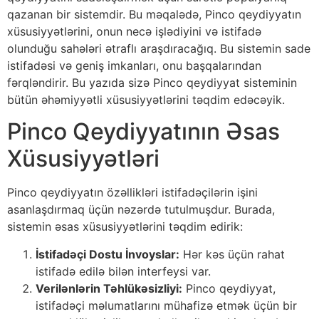
qazanan bir sistemdir. Bu məqalədə, Pinco qeydiyyatın
xüsusiyyətlərini, onun necə işlədiyini və istifadə
olunduğu sahələri ətraflı araşdıracağıq. Bu sistemin sade
istifadəsi və geniş imkanları, onu başqalarından
fərqləndirir. Bu yazıda sizə Pinco qeydiyyat sisteminin
bütün əhəmiyyətli xüsusiyyətlərini təqdim edəcəyik.
Pinco Qeydiyyatının Əsas
Xüsusiyyətləri
Pinco qeydiyyatın özəllikləri istifadəçilərin işini
asanlaşdırmaq üçün nəzərdə tutulmuşdur. Burada,
sistemin əsas xüsusiyyətlərini təqdim edirik:
İstifadəçi Dostu İnvoyslar:
Hər kəs üçün rahat
istifadə edilə bilən interfeysi var.
Verilənlərin Təhlükəsizliyi:
Pinco qeydiyyat,
istifadəçi məlumatlarını mühafizə etmək üçün bir