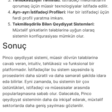
qorumaq üçün müasir texnologiyalar istifadə edilir.
Ayrı-ayrı İstifadəçi Profiləri:
Hər bir istifadəçi üçün
fərdi profil yaratma imkanı.
Təkmilləşdirilə Bilən Qeydiyyat Sistemləri:
Müxtəlif şirkətlərin tələblərinə uyğun olaraq
sistemin konfiqurasiyası mümkün olur.
Sonuç
Pinco qeydiyyat sistemi, müasir dövrün tələblərinə
cavab verən, intuitiv, təhlükəsiz və funksional bir
platformadır. İstifadəçilər bu sistem sayəsində iş
proseslərini daha sürətli və daha səmərəli şəkildə idarə
edə bilirlər. Eyni zamanda, bu sistemin bir çox
üstünlükləri, istifadəçi və müəssisələr arasında
popularlaşmasına səbəb olur. Gələcəkdə, Pinco
qeydiyyat sisteminin daha da inkişaf edərək, müxtəlif
sektorlarda daha geniş yayılması gözlənilir.