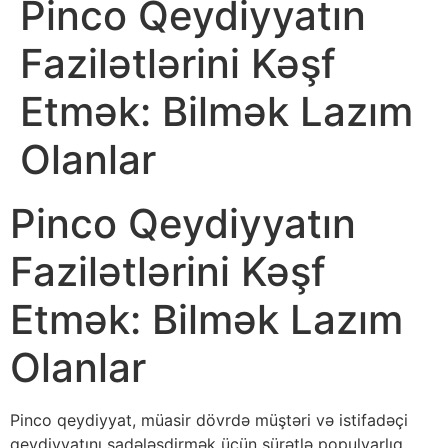
Pinco Qeydiyyatın
Fazilətlərini Kəşf
Etmək: Bilmək Lazım
Olanlar
Pinco Qeydiyyatın
Fazilətlərini Kəşf
Etmək: Bilmək Lazım
Olanlar
Pinco qeydiyyat, müasir dövrdə müştəri və istifadəçi
qeydiyyatını sadələşdirmək üçün sürətlə populyarlıq