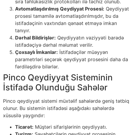
sıra təhlükəsizlik protokolları ilə təchiz olunub.
Avtomatlaşdırılmış Qeydiyyat Prosesi:
Qeydiyyat
prosesi tamamilə avtomatlaşdırılmışdır, bu da
istifadəçinin vaxtından qənaət etməyə imkan
tanıyır.
Dərhal Bildirişlər:
Qeydiyyatın vəziyyəti barədə
istifadəçiyə dərhal məlumat verilir.
Çoxsaylı İmkanlar:
İstifadəçilər müəyyən
parametrləri seçərək qeydiyyat prosesini daha da
fərdiləşdirə bilərlər.
Pinco Qeydiyyat Sisteminin
İstifadə Olunduğu Sahələr
Pinco qeydiyyat sistemi müxtəlif sahələrdə geniş tətbiq
olunur. Bu sistemin istifadəsi aşağıdakı sahələrdə
xüsusilə yaygındır:
Ticarət:
Müştəri sifarişlərinin qeydiyyatı.
Turizm:
Səyahətçilərin qeydiyyat prosesinin