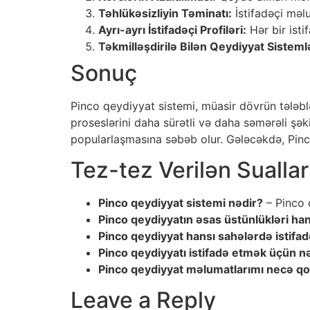
Təhlükəsizliyin Təminatı:
İstifadəçi məlu
Ayrı-ayrı İstifadəçi Profiləri:
Hər bir isti
Təkmilləşdirilə Bilən Qeydiyyat Sistemlə
Sonuç
Pinco qeydiyyat sistemi, müasir dövrün tələblər
proseslərini daha sürətli və daha səmərəli şəki
popularlaşmasına səbəb olur. Gələcəkdə, Pinco
Tez-tez Verilən Sualla
Pinco qeydiyyat sistemi nədir?
– Pinco 
Pinco qeydiyyatın əsas üstünlükləri han
Pinco qeydiyyat hansı sahələrdə istifad
Pinco qeydiyyatı istifadə etmək üçün 
Pinco qeydiyyat məlumatlarımı necə q
Leave a Reply