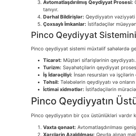
Avtomatlaşdırılmış Qeydiyyat Prosesi:
Q
tanıyır.
Dərhal Bildirişlər:
Qeydiyyatın vəziyyəti 
Çoxsaylı İmkanlar:
İstifadəçilər müəyyən
Pinco Qeydiyyat Sistemini
Pinco qeydiyyat sistemi müxtəlif sahələrdə gen
Ticarət:
Müştəri sifarişlərinin qeydiyyatı.
Turizm:
Səyahətçilərin qeydiyyat prosesi
İş İdarəçiliyi:
İnsan resursları və işçilərin
Təhsil:
Tələbələrin qeydiyyatı və onların 
İctimai xidmətlər:
İstifadəçilərin müraciə
Pinco Qeydiyyatın Üstü
Pinco qeydiyyatın bir çox üstünlükləri vardır k
Vaxta qənaət:
Avtomatlaşdırılması geniş i
Xərclərin Azaldılması:
Qeydə alınan məlum