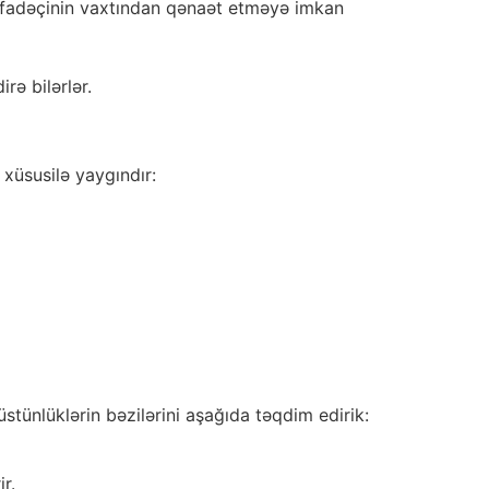
tifadəçinin vaxtından qənaət etməyə imkan
rə bilərlər.
 xüsusilə yaygındır:
üstünlüklərin bəzilərini aşağıda təqdim edirik:
r.