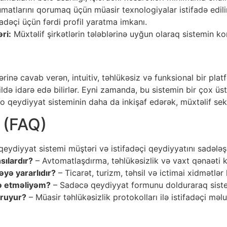
matlarını qorumaq üçün müasir texnologiyalar istifadə edilir
fadəçi üçün fərdi profil yaratma imkanı.
ri:
Müxtəlif şirkətlərin tələblərinə uyğun olaraq sistemin k
inə cavab verən, intuitiv, təhlükəsiz və funksional bir platf
ldə idarə edə bilirlər. Eyni zamanda, bu sistemin bir çox üst
 qeydiyyat sisteminin daha da inkişaf edərək, müxtəlif sekt
r (FAQ)
qeydiyyat sistemi müştəri və istifadəçi qeydiyyatını sadələş
sılardır?
– Avtomatlaşdırma, təhlükəsizlik və vaxt qənaəti ki
əyə yararlıdır?
– Ticarət, turizm, təhsil və ictimai xidmətlər
nə etməliyəm?
– Sadəcə qeydiyyat formunu dolduraraq sistem
oruyur?
– Müasir təhlükəsizlik protokolları ilə istifadəçi məl