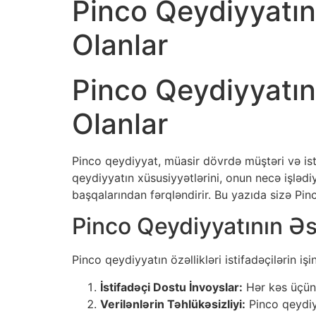
Pinco Qeydiyyatın
Olanlar
Pinco Qeydiyyatın
Olanlar
Pinco qeydiyyat, müasir dövrdə müştəri və ist
qeydiyyatın xüsusiyyətlərini, onun necə işlədiy
başqalarından fərqləndirir. Bu yazıda sizə Pi
Pinco Qeydiyyatının Əs
Pinco qeydiyyatın özəllikləri istifadəçilərin 
İstifadəçi Dostu İnvoyslar:
Hər kəs üçün r
Verilənlərin Təhlükəsizliyi:
Pinco qeydiyy