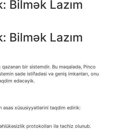
k: Bilmək Lazım
k: Bilmək Lazım
q qazanan bir sistemdir. Bu məqalədə, Pinco
istemin sade istifadəsi və geniş imkanları, onu
təqdim edəcəyik.
n əsas xüsusiyyətlərini təqdim edirik:
lükəsizlik protokolları ilə təchiz olunub.