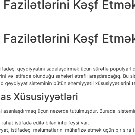
 Fazilətlərini Kəşf Etmə
 Fazilətlərini Kəşf Etmə
ifadəçi qeydiyyatını sadələşdirmək üçün sürətlə populyarlı
ini və istifadə olunduğu sahələri ətraflı araşdıracağıq. Bu s
nco qeydiyyat sisteminin bütün əhəmiyyətli xüsusiyyətlərini 
as Xüsusiyyətləri
işini asanlaşdırmaq üçün nəzərdə tutulmuşdur. Burada, sistemi
ahat istifadə edilə bilən interfeysi var.
at, istifadəçi məlumatlarını mühafizə etmək üçün bir sıra təh