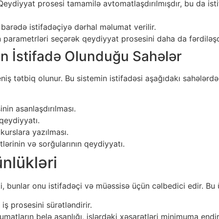
eydiyyat prosesi tamamilə avtomatlaşdırılmışdır, bu da is
barədə istifadəçiyə dərhal məlumat verilir.
 parametrləri seçərək qeydiyyat prosesini daha da fərdiləşdi
n İstifadə Olunduğu Sahələr
iş tətbiq olunur. Bu sistemin istifadəsi aşağıdakı sahələrdə
nin asanlaşdırılması.
 qeydiyyatı.
kurslara yazılması.
tlərinin və sorğularının qeydiyyatı.
nlükləri
i, bunlar onu istifadəçi və müəssisə üçün cəlbedici edir. Bu 
ş prosesini sürətləndirir.
atların belə asanlığı, işlərdəki xəsarətləri minimuma endiri