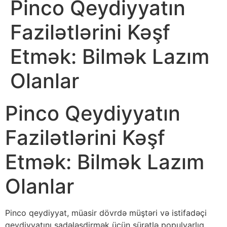
Pinco Qeydiyyatın
Fazilətlərini Kəşf
Etmək: Bilmək Lazım
Olanlar
Pinco Qeydiyyatın
Fazilətlərini Kəşf
Etmək: Bilmək Lazım
Olanlar
Pinco qeydiyyat, müasir dövrdə müştəri və istifadəçi
qeydiyyatını sadələşdirmək üçün sürətlə populyarlıq