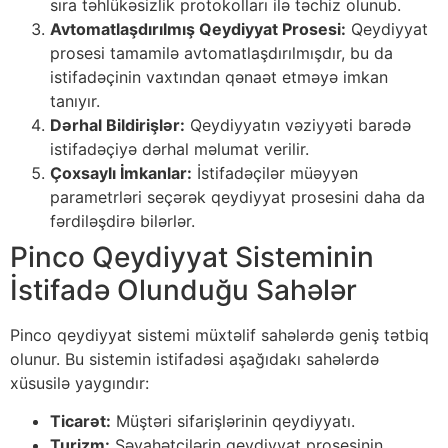
sıra təhlükəsizlik protokolları ilə təchiz olunub.
Avtomatlaşdırılmış Qeydiyyat Prosesi:
Qeydiyyat
prosesi tamamilə avtomatlaşdırılmışdır, bu da
istifadəçinin vaxtından qənaət etməyə imkan
tanıyır.
Dərhal Bildirişlər:
Qeydiyyatın vəziyyəti barədə
istifadəçiyə dərhal məlumat verilir.
Çoxsaylı İmkanlar:
İstifadəçilər müəyyən
parametrləri seçərək qeydiyyat prosesini daha da
fərdiləşdirə bilərlər.
Pinco Qeydiyyat Sisteminin
İstifadə Olunduğu Sahələr
Pinco qeydiyyat sistemi müxtəlif sahələrdə geniş tətbiq
olunur. Bu sistemin istifadəsi aşağıdakı sahələrdə
xüsusilə yaygındır:
Ticarət:
Müştəri sifarişlərinin qeydiyyatı.
Turizm:
Səyahətçilərin qeydiyyat prosesinin