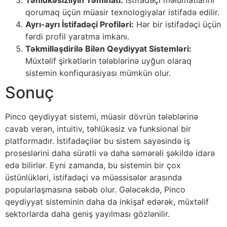
qorumaq üçün müasir texnologiyalar istifadə edilir.
Ayrı-ayrı İstifadəçi Profiləri:
Hər bir istifadəçi üçün
fərdi profil yaratma imkanı.
Təkmilləşdirilə Bilən Qeydiyyat Sistemləri:
Müxtəlif şirkətlərin tələblərinə uyğun olaraq
sistemin konfiqurasiyası mümkün olur.
Sonuç
Pinco qeydiyyat sistemi, müasir dövrün tələblərinə
cavab verən, intuitiv, təhlükəsiz və funksional bir
platformadır. İstifadəçilər bu sistem sayəsində iş
proseslərini daha sürətli və daha səmərəli şəkildə idarə
edə bilirlər. Eyni zamanda, bu sistemin bir çox
üstünlükləri, istifadəçi və müəssisələr arasında
popularlaşmasına səbəb olur. Gələcəkdə, Pinco
qeydiyyat sisteminin daha da inkişaf edərək, müxtəlif
sektorlarda daha geniş yayılması gözlənilir.