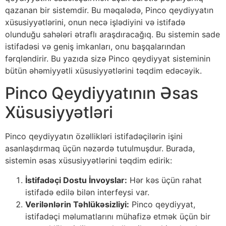
qazanan bir sistemdir. Bu məqalədə, Pinco qeydiyyatın
xüsusiyyətlərini, onun necə işlədiyini və istifadə
olunduğu sahələri ətraflı araşdıracağıq. Bu sistemin sade
istifadəsi və geniş imkanları, onu başqalarından
fərqləndirir. Bu yazıda sizə Pinco qeydiyyat sisteminin
bütün əhəmiyyətli xüsusiyyətlərini təqdim edəcəyik.
Pinco Qeydiyyatının Əsas
Xüsusiyyətləri
Pinco qeydiyyatın özəllikləri istifadəçilərin işini
asanlaşdırmaq üçün nəzərdə tutulmuşdur. Burada,
sistemin əsas xüsusiyyətlərini təqdim edirik:
İstifadəçi Dostu İnvoyslar:
Hər kəs üçün rahat
istifadə edilə bilən interfeysi var.
Verilənlərin Təhlükəsizliyi:
Pinco qeydiyyat,
istifadəçi məlumatlarını mühafizə etmək üçün bir