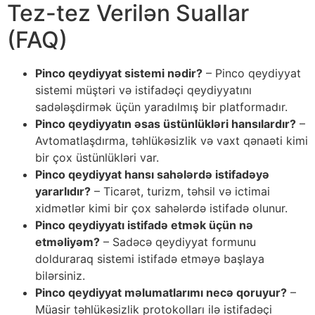
Tez-tez Verilən Suallar
(FAQ)
Pinco qeydiyyat sistemi nədir?
– Pinco qeydiyyat
sistemi müştəri və istifadəçi qeydiyyatını
sadələşdirmək üçün yaradılmış bir platformadır.
Pinco qeydiyyatın əsas üstünlükləri hansılardır?
–
Avtomatlaşdırma, təhlükəsizlik və vaxt qənaəti kimi
bir çox üstünlükləri var.
Pinco qeydiyyat hansı sahələrdə istifadəyə
yararlıdır?
– Ticarət, turizm, təhsil və ictimai
xidmətlər kimi bir çox sahələrdə istifadə olunur.
Pinco qeydiyyatı istifadə etmək üçün nə
etməliyəm?
– Sadəcə qeydiyyat formunu
dolduraraq sistemi istifadə etməyə başlaya
bilərsiniz.
Pinco qeydiyyat məlumatlarımı necə qoruyur?
–
Müasir təhlükəsizlik protokolları ilə istifadəçi