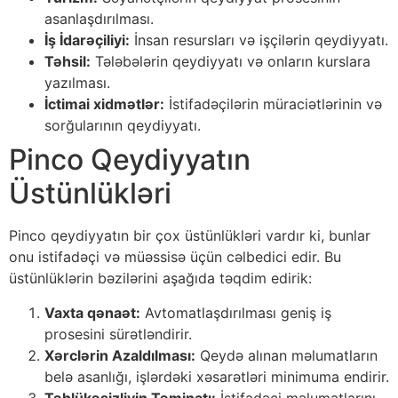
asanlaşdırılması.
İş İdarəçiliyi:
İnsan resursları və işçilərin qeydiyyatı.
Təhsil:
Tələbələrin qeydiyyatı və onların kurslara
yazılması.
İctimai xidmətlər:
İstifadəçilərin müraciətlərinin və
sorğularının qeydiyyatı.
Pinco Qeydiyyatın
Üstünlükləri
Pinco qeydiyyatın bir çox üstünlükləri vardır ki, bunlar
onu istifadəçi və müəssisə üçün cəlbedici edir. Bu
üstünlüklərin bəzilərini aşağıda təqdim edirik:
Vaxta qənaət:
Avtomatlaşdırılması geniş iş
prosesini sürətləndirir.
Xərclərin Azaldılması:
Qeydə alınan məlumatların
belə asanlığı, işlərdəki xəsarətləri minimuma endirir.
Təhlükəsizliyin Təminatı:
İstifadəçi məlumatlarını