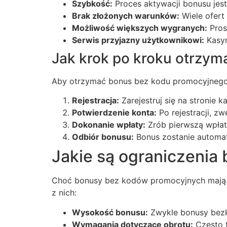
Szybkość:
Proces aktywacji bonusu jest
Brak złożonych warunków:
Wiele ofert
Możliwość większych wygranych:
Pros
Serwis przyjazny użytkownikowi:
Kasyn
Jak krok po kroku otrzy
Aby otrzymać bonus bez kodu promocyjnego w
Rejestracja:
Zarejestruj się na stronie k
Potwierdzenie konta:
Po rejestracji, z
Dokonanie wpłaty:
Zrób pierwszą wpłat
Odbiór bonusu:
Bonus zostanie automa
Jakie są ograniczeni
Choć bonusy bez kodów promocyjnych mają wi
z nich:
Wysokość bonusu:
Zwykle bonusy bezk
Wymagania dotyczące obrotu:
Często 