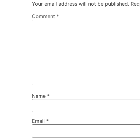
Your email address will not be published.
Req
Comment
*
Name
*
Email
*