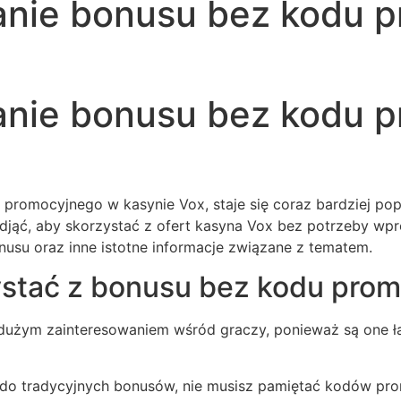
anie bonusu bez kodu 
anie bonusu bez kodu 
 promocyjnego w kasynie Vox, staje się coraz bardziej po
djąć, aby skorzystać z ofert kasyna Vox bez potrzeby w
nusu oraz inne istotne informacje związane z tematem.
ystać z bonusu bez kodu pro
użym zainteresowaniem wśród graczy, ponieważ są one ła
do tradycyjnych bonusów, nie musisz pamiętać kodów pr