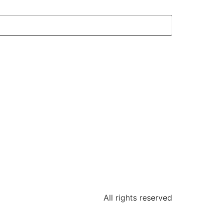
All rights reserved