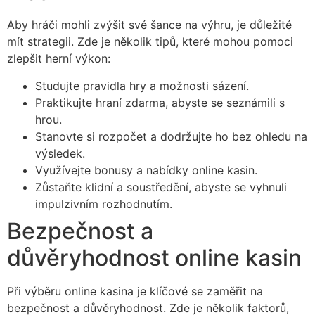
Aby hráči mohli zvýšit své šance na výhru, je důležité
mít strategii. Zde je několik tipů, které mohou pomoci
zlepšit herní výkon:
Studujte pravidla hry a možnosti sázení.
Praktikujte hraní zdarma, abyste se seznámili s
hrou.
Stanovte si rozpočet a dodržujte ho bez ohledu na
výsledek.
Využívejte bonusy a nabídky online kasin.
Zůstaňte klidní a soustředění, abyste se vyhnuli
impulzivním rozhodnutím.
Bezpečnost a
důvěryhodnost online kasin
Při výběru online kasina je klíčové se zaměřit na
bezpečnost a důvěryhodnost. Zde je několik faktorů,