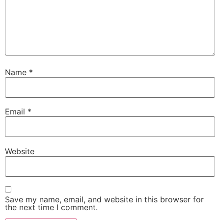
Name
*
Email
*
Website
Save my name, email, and website in this browser for
the next time I comment.