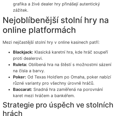
grafika a živé dealer hry přinášejí autentický
zážitek.
Nejoblíbenější stolní hry na
online platformách
Mezi nejčastější stolní hry v online kasinech patří:
Blackjack:
Klasická karetní hra, kde hráč soupeří
proti dealerovi.
Ruleta:
Oblíbená hra na štěstí s možnostmi sázení
na čísla a barvy.
Poker:
Od Texas Hold’em po Omaha, poker nabízí
různé varianty pro všechny úrovně hráčů.
Baccarat:
Snadná hra zaměřená na porovnání
karet mezi hráčem a bankéřem.
Strategie pro úspěch ve stolních
hrách