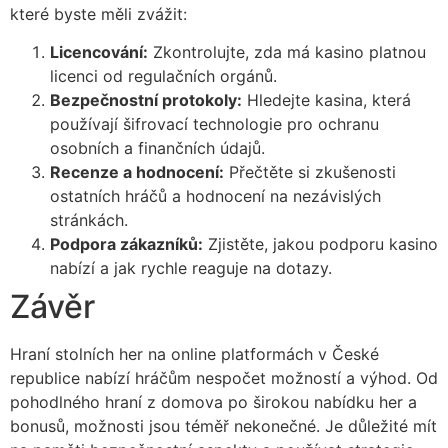
které byste měli zvážit:
Licencování:
Zkontrolujte, zda má kasino platnou
licenci od regulačních orgánů.
Bezpečnostní protokoly:
Hledejte kasina, která
používají šifrovací technologie pro ochranu
osobních a finančních údajů.
Recenze a hodnocení:
Přečtěte si zkušenosti
ostatních hráčů a hodnocení na nezávislých
stránkách.
Podpora zákazníků:
Zjistěte, jakou podporu kasino
nabízí a jak rychle reaguje na dotazy.
Závěr
Hraní stolních her na online platformách v České
republice nabízí hráčům nespočet možností a výhod. Od
pohodlného hraní z domova po širokou nabídku her a
bonusů, možnosti jsou téměř nekonečné. Je důležité mít