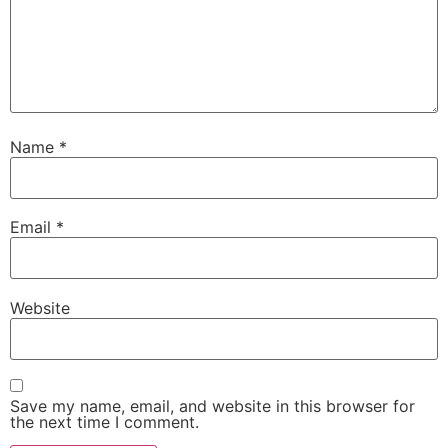
Name
*
Email
*
Website
Save my name, email, and website in this browser for
the next time I comment.