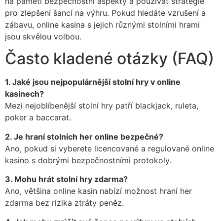
na paměti bezpečnostní aspekty a používat strategie
pro zlepšení šancí na výhru. Pokud hledáte vzrušení a
zábavu, online kasina s jejich různými stolními hrami
jsou skvělou volbou.
Často kladené otázky (FAQ)
1. Jaké jsou nejpopulárnější stolní hry v online
kasinech?
Mezi nejoblíbenější stolní hry patří blackjack, ruleta,
poker a baccarat.
2. Je hraní stolních her online bezpečné?
Ano, pokud si vyberete licencované a regulované online
kasino s dobrými bezpečnostními protokoly.
3. Mohu hrát stolní hry zdarma?
Ano, většina online kasin nabízí možnost hraní her
zdarma bez rizika ztráty peněz.