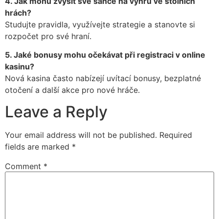
4. Jak mohu zvýšit své šance na výhru ve stolních
hrách?
Studujte pravidla, využívejte strategie a stanovte si
rozpočet pro své hraní.
5. Jaké bonusy mohu očekávat při registraci v online
kasinu?
Nová kasina často nabízejí uvítací bonusy, bezplatné
otočení a další akce pro nové hráče.
Leave a Reply
Your email address will not be published.
Required
fields are marked
*
Comment
*