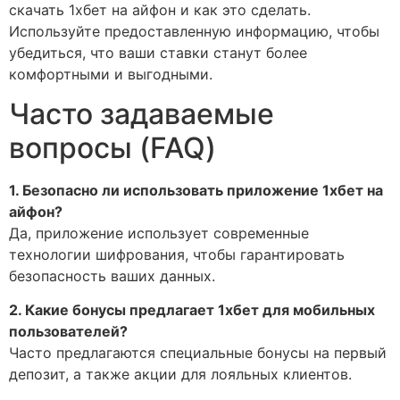
скачать 1хбет на айфон и как это сделать.
Используйте предоставленную информацию, чтобы
убедиться, что ваши ставки станут более
комфортными и выгодными.
Часто задаваемые
вопросы (FAQ)
1. Безопасно ли использовать приложение 1хбет на
айфон?
Да, приложение использует современные
технологии шифрования, чтобы гарантировать
безопасность ваших данных.
2. Какие бонусы предлагает 1хбет для мобильных
пользователей?
Часто предлагаются специальные бонусы на первый
депозит, а также акции для лояльных клиентов.