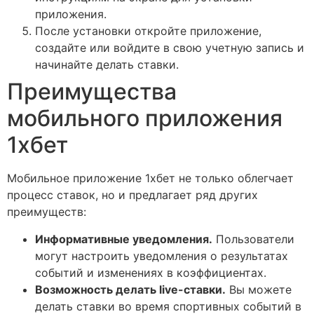
приложения.
После установки откройте приложение,
создайте или войдите в свою учетную запись и
начинайте делать ставки.
Преимущества
мобильного приложения
1хбет
Мобильное приложение 1хбет не только облегчает
процесс ставок, но и предлагает ряд других
преимуществ:
Информативные уведомления.
Пользователи
могут настроить уведомления о результатах
событий и изменениях в коэффициентах.
Возможность делать live-ставки.
Вы можете
делать ставки во время спортивных событий в