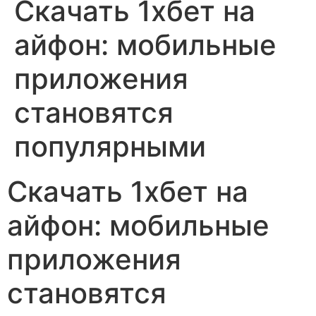
Скачать 1хбет на
айфон: мобильные
приложения
становятся
популярными
Скачать 1хбет на
айфон: мобильные
приложения
становятся