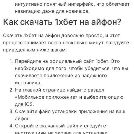
интуитивно понятный интерфейс, что облегчает
навигацию даже для новичков.
Как скачать 1хбет на айфон?
Скачать 1хбет на айфон довольно просто, и этот
процесс занимает всего несколько минут. Следуйте
приведенным ниже шагам:
Перейдите на официальный сайт 1хбет. Это
необходимо для того, чтобы убедиться, что вы
скачиваете приложение из надежного
источника.
На главной странице найдите раздел
«Мобильное приложение» и выберите опцию
для iOS.
Скачайте файл установки приложения на ваш
айфон.
Откройте скачанный файл и следуйте
инструкциям на экране для установки