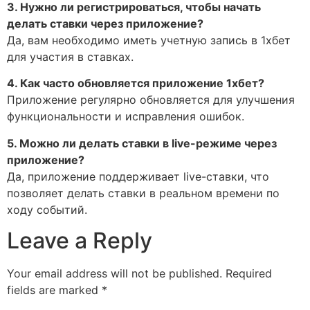
3. Нужно ли регистрироваться, чтобы начать
делать ставки через приложение?
Да, вам необходимо иметь учетную запись в 1хбет
для участия в ставках.
4. Как часто обновляется приложение 1хбет?
Приложение регулярно обновляется для улучшения
функциональности и исправления ошибок.
5. Можно ли делать ставки в live-режиме через
приложение?
Да, приложение поддерживает live-ставки, что
позволяет делать ставки в реальном времени по
ходу событий.
Leave a Reply
Your email address will not be published.
Required
fields are marked
*