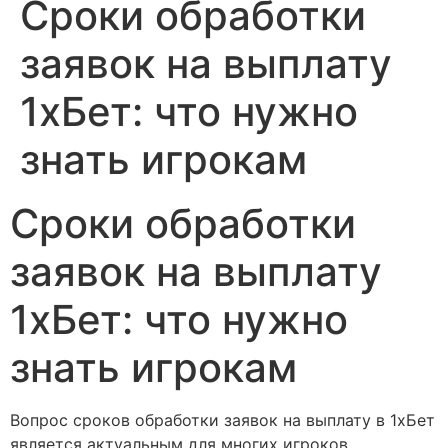
Сроки обработки
заявок на выплату
1хБет: что нужно
знать игрокам
Сроки обработки
заявок на выплату
1хБет: что нужно
знать игрокам
Вопрос сроков обработки заявок на выплату в 1хБет
является актуальным для многих игроков,