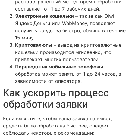
распространенный метод, время обработки
составляет от 1 до 7 рабочих дней.
Электронные кошельки
– такие как Qiwi,
Яндекс.Деньги или WebMoney, позволяют
получить средства быстро, обычно в течение
15 минут.
Криптовалюты
– вывод на криптовалютные
кошельки производится мгновенно, что
привлекает многих пользователей.
Переводы на мобильные телефоны
–
обработка может занять от 1 до 24 часов, в
зависимости от оператора.
Как ускорить процесс
обработки заявки
Если вы хотите, чтобы ваша заявка на вывод
средств была обработана быстрее, следует
соблюдать некоторые рекомендации: