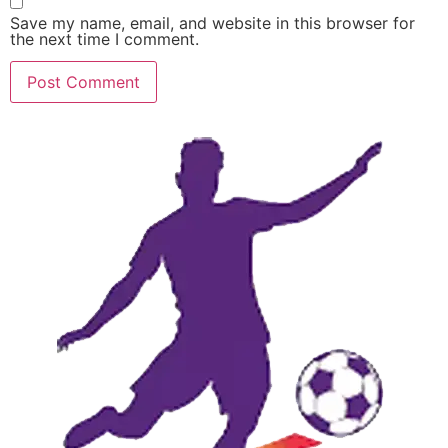
Save my name, email, and website in this browser for
the next time I comment.