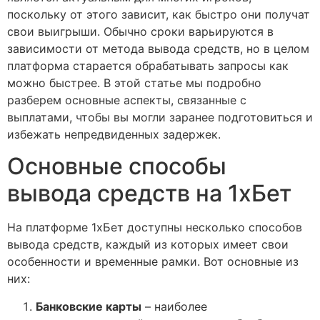
поскольку от этого зависит, как быстро они получат
свои выигрыши. Обычно сроки варьируются в
зависимости от метода вывода средств, но в целом
платформа старается обрабатывать запросы как
можно быстрее. В этой статье мы подробно
разберем основные аспекты, связанные с
выплатами, чтобы вы могли заранее подготовиться и
избежать непредвиденных задержек.
Основные способы
вывода средств на 1хБет
На платформе 1хБет доступны несколько способов
вывода средств, каждый из которых имеет свои
особенности и временные рамки. Вот основные из
них:
Банковские карты
– наиболее