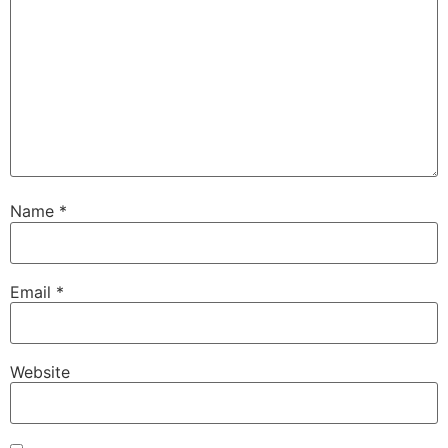
Name
*
Email
*
Website