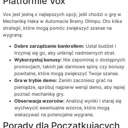
Platformie Vox
Vox jest jedną z najlepszych opcji, jeśli chodzi o grę w
Mechanikę Haka w Automacie Bramy Olimpu. Oto kilka
strategii, które mogą pomóc zwiększyć szanse na
wygraną:
Dobre zarządzanie bankrollem:
Ustal budżet i
trzymaj się go, aby uniknąć nadmiernych strat.
Wykorzystuj bonusy:
Nie zapominaj o dostępnych
promocjach, takich jak darmowe spiny czy bonusy
powitalne, które mogą zwiększyć Twoje szanse.
Gra w trybie demo:
Zanim zaczniesz grać na
pieniądze, spróbuj najpierw wersji demo, aby lepiej
poznać mechanikę gry.
Obserwacja wzorców:
Analizuj wyniki i staraj się
wychwycić ewentualne wzorce, które mogą
wskazywać na potencjalne wygrane.
Porady dla Początkujących