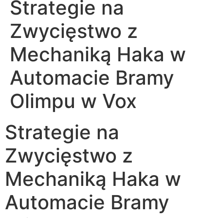
Strategie na
Zwycięstwo z
Mechaniką Haka w
Automacie Bramy
Olimpu w Vox
Strategie na
Zwycięstwo z
Mechaniką Haka w
Automacie Bramy