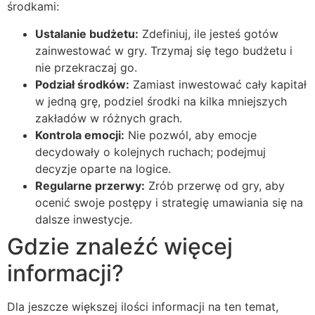
środkami:
Ustalanie budżetu:
Zdefiniuj, ile jesteś gotów
zainwestować w gry. Trzymaj się tego budżetu i
nie przekraczaj go.
Podział środków:
Zamiast inwestować cały kapitał
w jedną grę, podziel środki na kilka mniejszych
zakładów w różnych grach.
Kontrola emocji:
Nie pozwól, aby emocje
decydowały o kolejnych ruchach; podejmuj
decyzje oparte na logice.
Regularne przerwy:
Zrób przerwę od gry, aby
ocenić swoje postępy i strategię umawiania się na
dalsze inwestycje.
Gdzie znaleźć więcej
informacji?
Dla jeszcze większej ilości informacji na ten temat,