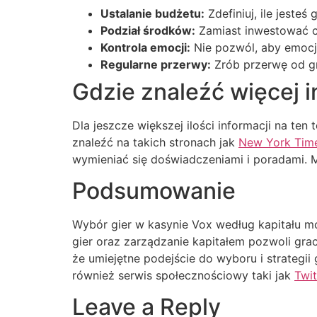
Ustalanie budżetu:
Zdefiniuj, ile jeste
Podział środków:
Zamiast inwestować ca
Kontrola emocji:
Nie pozwól, aby emocje
Regularne przerwy:
Zrób przerwę od gry
Gdzie znaleźć więcej i
Dla jeszcze większej ilości informacji na ten
znaleźć na takich stronach jak
New York Tim
wymieniać się doświadczeniami i poradami. 
Podsumowanie
Wybór gier w kasynie Vox według kapitału 
gier oraz zarządzanie kapitałem pozwoli gra
że umiejętne podejście do wyboru i strategii
również serwis społecznościowy taki jak
Twit
Leave a Reply