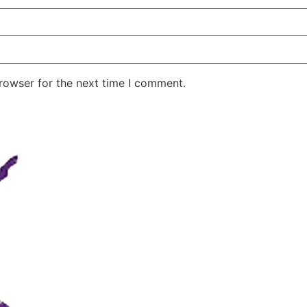
rowser for the next time I comment.