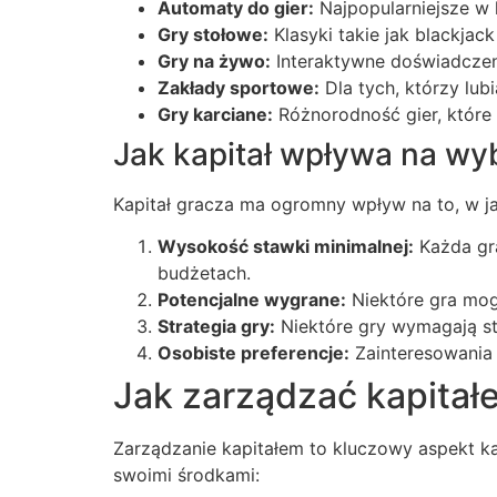
Automaty do gier:
Najpopularniejsze w 
Gry stołowe:
Klasyki takie jak blackjack
Gry na żywo:
Interaktywne doświadczeni
Zakłady sportowe:
Dla tych, którzy lub
Gry karciane:
Różnorodność gier, które 
Jak kapitał wpływa na wy
Kapitał gracza ma ogromny wpływ na to, w ja
Wysokość stawki minimalnej:
Każda gr
budżetach.
Potencjalne wygrane:
Niektóre gra mog
Strategia gry:
Niektóre gry wymagają st
Osobiste preferencje:
Zainteresowania 
Jak zarządzać kapitał
Zarządzanie kapitałem to kluczowy aspekt k
swoimi środkami: